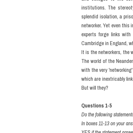
III. Đề t
máy 02/0
Networking as a concept h