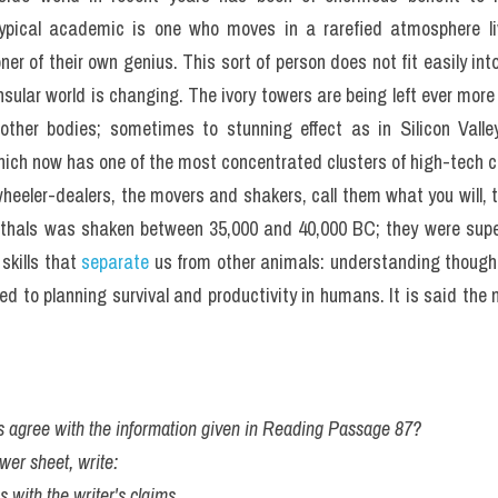
hi IELTS READING: Networ
6/2022)
as acquired what is in all truth an unjustified air of modernity