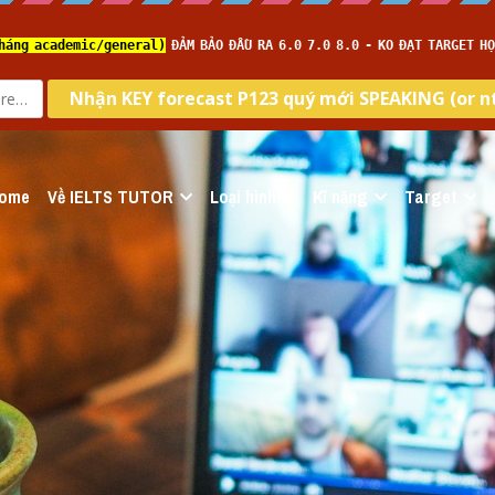
ome
Về IELTS TUTOR
Loại hình
Kĩ năng
Target