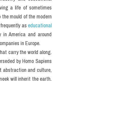
king (thi 
. It is considered in the 