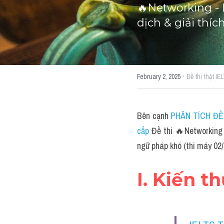
🔥Networking - 
dịch & giải thí
·
February 2, 2025
Đề thi thật I
Bên cạnh 
PHÂN TÍCH ĐỀ T
cấp 
Đề thi 🔥Networking 
ngữ pháp khó (thi máy 02
I. Kiến t