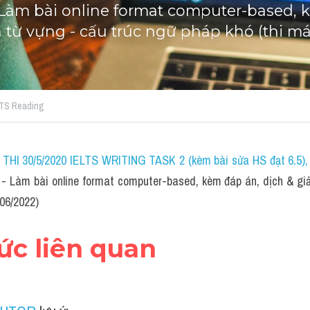
Làm bài online format computer-based, k
ch từ vựng - cấu trúc ngữ pháp khó (thi m
ELTS Reading
HI 30/5/2020 IELTS WRITING TASK 2 (kèm bài sửa HS đạt 6.5)
- Làm bài online format computer-based, kèm đáp án, dịch & giải 
/06/2022)
hức liên quan