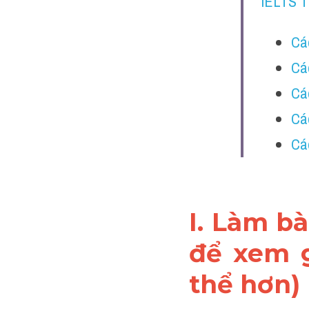
IELTS 
Cá
Các
Các
Cá
Cá
I. Làm bà
để xem g
thể hơn)