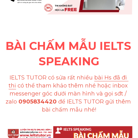
Social Issues
Đề thi THPT
Technology
BÀI CHẤM MẪU IELTS 
Advice
SPEAKING
IELTS Advice
Listening
IELTS TUTOR có sửa rất nhiều 
bài Hs đã đi 
thi
 có thể tham khảo thêm nhé hoặc inbox 
Speaking
messenger góc dưới màn hình và gọi sđt / 
Writing
zalo 
0905834420
 để IELTS TUTOR gửi thêm 
bài chấm mẫu nhé!
Reading
Đề thi thật IELTS Reading