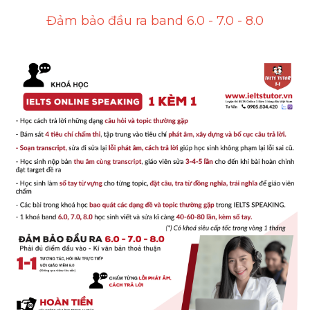
Đảm bảo đầu ra band 6.0 - 7.0 - 8.0
Cấu trúc ngữ pháp
HỌC THỬ →
Giải thích từ mới bài Reading
Grammar
IELTS General Reading
Health Medicine
Tourism Travelling
Cam
Health and Medicine
Environment