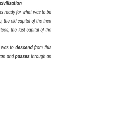
civilisation
 ready for what was to be 
 the old capital of the Inca 
itcos, the last capital of the 
 was to 
descend
 from this 
zon and 
passes
 through an 