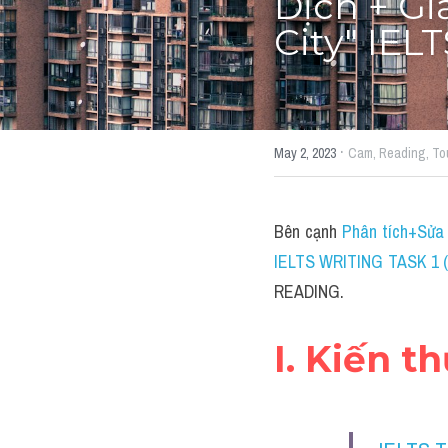
Dịch + Gi
City" IE
·
May 2, 2023
Cam,
Reading,
To
Bên cạnh 
Phân tích+Sửa 
IELTS WRITING TASK 1 (
READING.
I. Kiến t