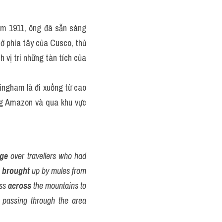
m 1911, ông đã sẵn sàng 
ở phía tây của Cusco, thủ 
 vị trí những tàn tích của 
ngham là đi xuống từ cao 
g Amazon và qua khu vực 
age
 over travellers who had 
 
brought
 up by mules from 
ss 
across
 the mountains to 
 never passing through the area 