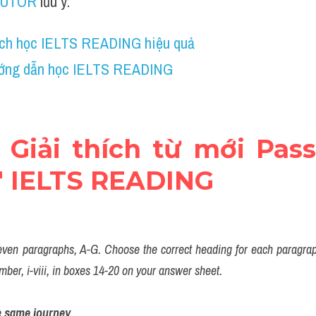
TUTOR
 lưu ý:
ch học IELTS READING hiệu quả
ớng dẫn học IELTS READING
+ Giải thích từ mới Pas
y" IELTS READING
en paragraphs, A-G. Choose the correct heading for each paragraph 
mber, i-viii, in boxes 14-20 on your answer sheet.
e 
same
journey