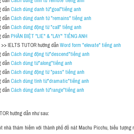
 dẫn 
Cách dùng tính từ"remote"tiếng anh
 dẫn 
Cách dùng danh từ"goal"tiếng anh 
 dẫn 
Cách dùng danh từ "remains" tiếng anh 
 dẫn 
Cách dùng động từ "call" tiếng anh 
 dẫn 
PHÂN BIỆT "LIE" & "LAY" TIẾNG ANH 
ao >> IELTS TUTOR hướng dẫn 
Word form "elevate" tiếng anh 
 dẫn 
Cách dùng động từ"descend"tiếng anh
 dẫn 
Cách dùng từ"along"tiếng anh
 dẫn 
Cách dùng động từ "pass" tiếng anh
 dẫn 
Cách dùng tính từ"dramatic"tiếng anh 
 dẫn 
Cách dùng danh từ"range"tiếng anh 
TOR hướng dẫn như sau:
 nhà thám hiểm với thành phố đổ nát Machu Picchu, biểu tượng nổ