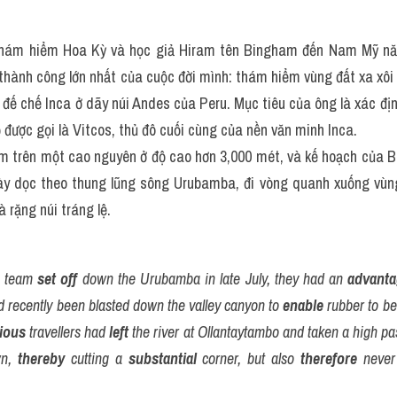
thám hiểm Hoa Kỳ và học giả Hiram tên Bingham đến Nam Mỹ nă
thành công lớn nhất của cuộc đời mình: thám hiểm vùng đất xa xôi 
 đế chế Inca ở dãy núi Andes của Peru. Mục tiêu của ông là xác định
 được gọi là Vitcos, thủ đô cuối cùng của nền văn minh Inca.
 trên một cao nguyên ở độ cao hơn 3,000 mét, và kế hoạch của Bi
ày dọc theo thung lũng sông Urubamba, đi vòng quanh xuống vùn
 rặng núi tráng lệ.
 team 
set off
 down the Urubamba in late July, they had an 
advant
d recently been blasted down the valley canyon to 
enable
 rubber to be
ious
 travellers had 
left
 the river at Ollantaytambo and taken a high pa
n, 
thereby
 cutting a 
substantial
 corner, but also 
therefore