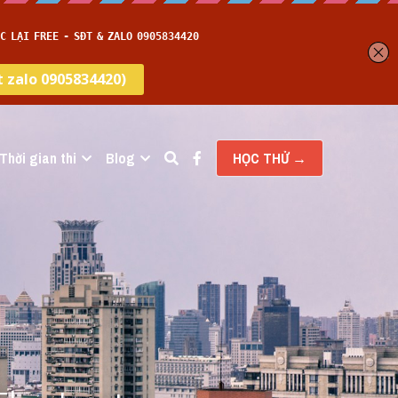
Thời gian thi
Blog
HỌC THỬ →