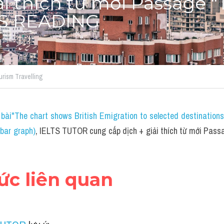
ải thích từ mới Passage "
LTS READING
urism Travelling
bài"The chart shows British Emigration to selected destination
bar graph)
, IELTS TUTOR cung cấp dịch + giải thích từ mới Passa
hức liên quan 