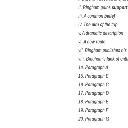
ii. Bingham gains 
support
iii. A common 
belief
iv. The 
aim
 of the trip
v. A dramatic description
vi. A new route
vii. Bingham publishes his
viii. Bingham’s 
lack
 of ent
14. Paragraph A
15. Paragraph B
16. Paragraph C
17. Paragraph D
18. Paragraph E
19. Paragraph F
20. Paragraph G