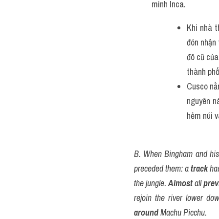
minh Inca.
Khi nhà 
đón nhận 
đô cũ của
thành phố
Cusco nằm
nguyên n
hẻm núi và
B. When Bingham and his
preceded them: a 
track
 ha
the jungle. 
Almost
 all 
prev
rejoin the river lower dow
around
 Machu Picchu.