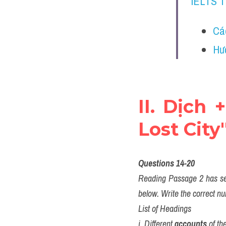
IELTS 
Cá
Hư
II. Dịch 
Lost Cit
Questions 14-20
Reading Passage 2 has sev
below. Write the correct nu
List of Headings
i. Different 
accounts
 of th