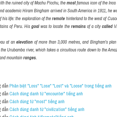
ith the ruined city of Machu Picchu, the 
most
 famous icon of the Inca 
nd academic Hiram Bingham arrived in South America in 1911, he was
his life: the exploration of the 
remote
 hinterland to the west of Cusco,
ains of Peru. His 
goal
 was to locate the 
remains
 of a city 
called
 V
eau at an 
elevation
 of more than 3,000 metres, and Bingham’s plan
of the Urubamba river, which takes a circuitous route down to the Ama
and mountain 
ranges
.
 dẫn 
Phân biệt "Loss" "Lose" "Lost" và "Loose" trong tiếng anh
 dẫn 
Cách dùng danh từ "encounter" tiếng anh
 dẫn 
Cách dùng từ "most" tiếng anh 
 dẫn 
Cách dùng danh từ "civilization" tiếng anh