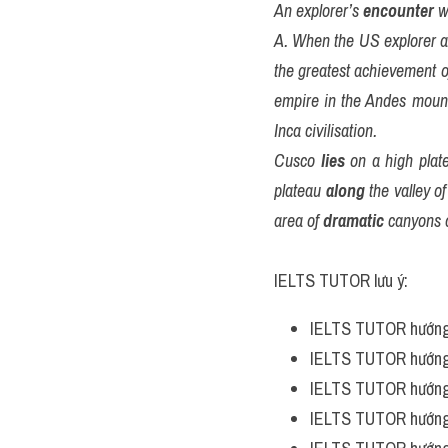
An explorer’s 
encounter
 w
A. When the US explorer a
the greatest achievement of 
empire in the Andes mount
Inca civilisation.
Cusco 
lies
 on a high plat
plateau 
along
 the valley 
area of 
dramatic
 canyons 
IELTS TUTOR lưu ý:
IELTS TUTOR hướng
IELTS TUTOR hướng
IELTS TUTOR hướng
IELTS TUTOR hướng