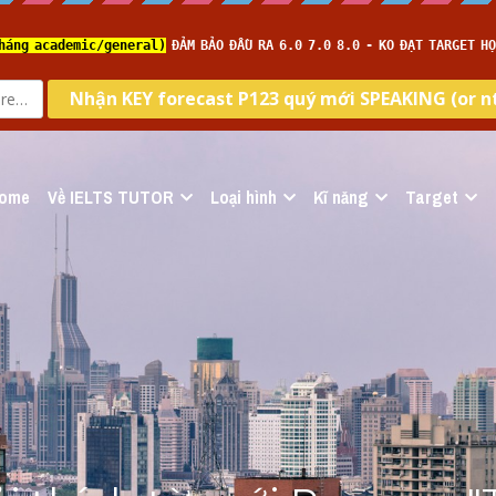
ome
Về IELTS TUTOR
Loại hình
Kĩ năng
Target