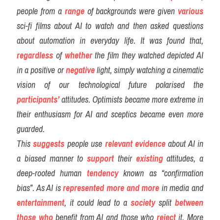
people from a
range
 of backgrounds were given
various
sci-fi films about AI to watch and then asked questions 
about automation in everyday life. It was found that, 
regardless
 of 
whether
the film they watched depicted AI 
in a positive or 
negative
 light, simply watching a cinematic 
vision of our technological future polarised the 
participants’
attitudes. Optimists became more extreme in 
their enthusiasm for AI and sceptics became even more 
guarded.
This 
suggests
people use
relevant
evidence
about AI in 
a biased manner to 
support
 their 
existing
 attitudes, a 
deep-rooted human 
tendency
 known as “confirmation 
bias”. As AI is 
represented
more and more
 in media and 
entertainment
, it could lead to a
society
 split 
between
those who
 benefit from AI and those who 
reject
 it. More 