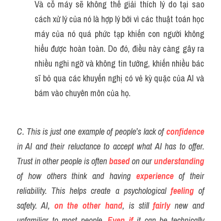
Và cỗ máy sẽ không thể giải thích lý do tại sao 
cách xử lý của nó là hợp lý bởi vì các thuật toán học 
máy của nó quá phức tạp khiến con người không 
hiểu được hoàn toàn. Do đó, điều này càng gây ra 
nhiều nghi ngờ và không tin tưởng, khiến nhiều bác 
sĩ bỏ qua các khuyến nghị có vẻ kỳ quặc của AI và 
bám vào chuyên môn của họ.
C. This is just one example of people’s lack of 
confidence
in AI and their reluctance to accept what AI has to offer. 
Trust in other people is often 
based
 on our 
understanding
of how others think and having
experience
 of their 
reliability. This helps create a psychological 
feeling
 of 
safety. AI, 
on the other hand
, is still
fairly
 new and 
unfamiliar to most people. 
Even if
 it can be technically 