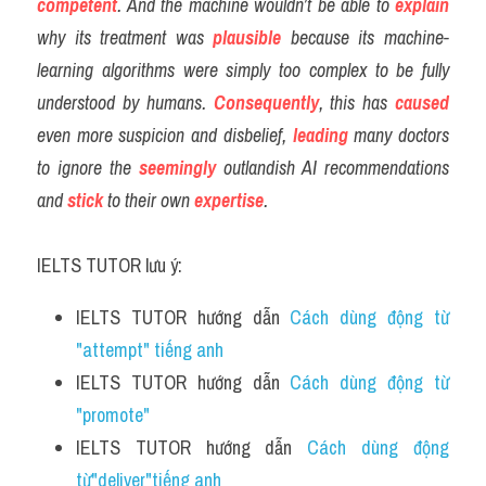
competent
. And the machine wouldn’t be able to 
explain
why its treatment was 
plausible
 because its machine-
learning algorithms were simply too complex to be fully 
understood by humans. 
Consequently
, this has
caused
even more suspicion and disbelief, 
leading
 many doctors 
to ignore the 
seemingly
 outlandish AI recommendations 
and
stick
 to their own 
expertise
.
IELTS TUTOR lưu ý:
IELTS TUTOR hướng dẫn 
Cách dùng động từ 
"attempt" tiếng anh
IELTS TUTOR hướng dẫn 
Cách dùng động từ 
"promote"
IELTS TUTOR hướng dẫn 
Cách dùng động 
từ"deliver"tiếng anh