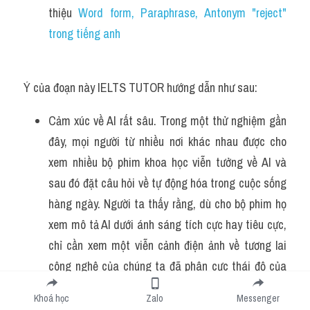
thiệu 
Word form, Paraphrase, Antonym "reject" 
trong tiếng anh
Ý của đoạn này IELTS TUTOR hướng dẫn như sau:
Cảm xúc về AI rất sâu. Trong một thử nghiệm gần 
đây, mọi người từ nhiều nơi khác nhau được cho 
xem nhiều bộ phim khoa học viễn tưởng về AI và 
sau đó đặt câu hỏi về tự động hóa trong cuộc sống 
hàng ngày. Người ta thấy rằng, dù cho bộ phim họ 
xem mô tả Al dưới ánh sáng tích cực hay tiêu cực, 
chỉ cần xem một viễn cảnh điện ảnh về tương lai 
công nghệ của chúng ta đã phân cực thái độ của 
những người tham gia. Những người lạc quan thể 
Khoá học
Zalo
Messenger
hiện sự nhiệt tình lớn hơn đối với AI và những người 