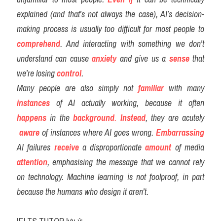
explained (and that’s not always the case), AI’s decision-
making process is usually too difficult for most people to 
comprehend
. And interacting with something we don’t 
understand can cause 
anxiety
 and give us a
sense
 that 
we’re losing 
control
.
Many people are also simply not
familiar
 with many 
instances
 of AI actually working, because it often 
happens
 in the 
background
. 
Instead
, they are acutely
aware
of instances where AI goes wrong.
Embarrassing
AI failures 
receive
 a disproportionate 
amount
of media 
attention
, emphasising the message that we cannot rely 
on technology. Machine learning is not foolproof, in part 
because the humans who design it aren’t.