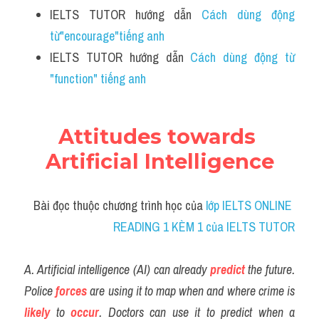
IELTS TUTOR hướng dẫn 
Cách dùng động 
từ"encourage"tiếng anh
IELTS TUTOR hướng dẫn 
Cách dùng động từ 
"function" tiếng anh 
Attitudes towards 
Artificial Intelligence
Bài đọc thuộc chương trình học của
 lớp IELTS ONLINE 
READING 1 KÈM 1 của IELTS TUTOR
A. Artificial intelligence (AI) can already 
predict
the future. 
Police 
forces
 are using it to map when and where crime is 
likely
to 
occur
. Doctors can use it to predict when a 