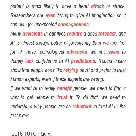
patient is most likely to have a heart 
attack
or stroke. 
Researchers are 
even
 trying to give AI imagination so it 
can plan for unexpected 
consequences
.
Many 
decisions
 in our lives
require
 a good 
forecast
, and 
AI is almost always better at forecasting than we are. Yet 
for all these technological 
advances
,
 we still 
seem
 to 
deeply
lack
 confidence in AI 
predictions
. Recent cases 
show that people don’t like 
relying
on AI and prefer to trust 
human experts, even if these experts are wrong.
If we want AI to really 
benefit
people, we need to find a 
way to get people to 
trust
 it. To do that, we need to 
understand why people are so
reluctant
 to trust AI in the 
first place.
IELTS TUTOR lưu ý: