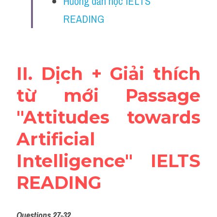
Hướng dẫn học IELTS 
Vocabulary
READING
Education
Business
II. Dịch + Giải thích 
từ mới Passage 
"Attitudes towards 
Artificial 
Intelligence" IELTS 
READING
Questions 27-32