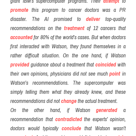
giant IBM’s supercomputer programs. Their 
attempt
 to 
promote
 this program to cancer doctors was a PR 
disaster. The AI promised to 
deliver
 top-quality 
recommendations on the 
treatment
 of 12 cancers that 
accounted
 for 80% of the world’s cases. But when doctors 
first interacted with Watson, they found themselves in a 
rather difficult situation. On the one hand, if Watson 
provided
 guidance about a treatment that 
coincided
 with 
their own opinions, physicians did not see much 
point
 in 
Watson’s recommendations. The supercomputer was 
simply telling them what they already knew, and these 
recommendations did not
change
 the actual treatment.
On the other hand, if Watson
generated
a 
recommendation that 
contradicted
the experts’ opinion, 
doctors would typically
conclude
 that Watson wasn’t 