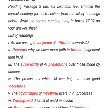
Reading Passage 3 has six sections, A-F. Choose the 
correct heading for each section from the list of headings 
below. Write the correct number, i-viii, in boxes 27-32 on 
your answer sheet.
List of Headings
i. An increasing 
divergence
 of 
attitudes
towards AI
ii. 
Reasons
why we have more faith in 
human
 judgement 
than in AI
iii. The 
superiority
 of AI 
projections
 over those made by 
humans
iv. The process by which AI can help us make good
decisions
v. The 
advantages
 of 
involving
 users in AI processes
vi. 
Widespread
 distrust of an AI innovatio
vii. 
Encouraging
 openness about how AI 
functions