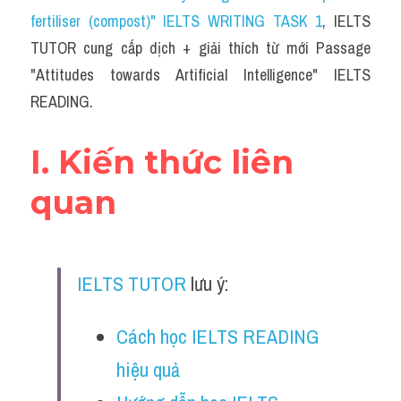
Social Issues
fertiliser (compost)" IELTS WRITING TASK 1
, IELTS 
TUTOR cung cấp dịch + giải thích từ mới Passage 
Đề thi THPT
"Attitudes towards Artificial Intelligence" IELTS 
Technology
READING.
Advice
I. Kiến thức liên 
IELTS Advice
quan 
Listening
Speaking
IELTS TUTOR
 lưu ý:
Writing
Cách học IELTS READING 
Reading
hiệu quả
Đề thi thật IELTS Reading