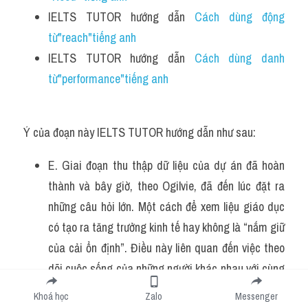
IELTS TUTOR hướng dẫn 
Cách dùng động 
từ"reach"tiếng anh
IELTS TUTOR hướng dẫn 
Cách dùng danh 
từ"performance"tiếng anh 
Ý của đoạn này IELTS TUTOR hướng dẫn như sau:
E. Giai đoạn thu thập dữ liệu của dự án đã hoàn 
thành và bây giờ, theo Ogilvie, đã đến lúc đặt ra 
những câu hỏi lớn. Một cách để xem liệu giáo dục 
có tạo ra tăng trưởng kinh tế hay không là “nắm giữ 
của cải ổn định”. Điều này liên quan đến việc theo 
dõi cuộc sống của những người khác nhau với cùng 
mức độ giàu có trong một khoảng thời gian. Nếu sự 
Khoá học
Zalo
Messenger