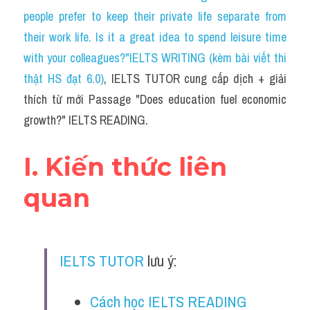
Social Issues
people prefer to keep their private life separate from 
their work life. Is it a great idea to spend leisure time 
Đề thi THPT
with your colleagues?"IELTS WRITING (kèm bài viết thi 
Technology
thật HS đạt 6.0)
, IELTS TUTOR cung cấp dịch + giải 
thích từ mới Passage "Does education fuel economic 
Advice
growth?" IELTS READING.
IELTS Advice
I. Kiến thức liên 
Listening
quan 
Speaking
Writing
IELTS TUTOR
 lưu ý:
Reading
Đề thi thật IELTS Reading
Cách học IELTS READING 