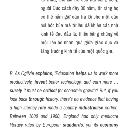
người Đức cách đây 30 năm, tin rằng họ 
có thể nắm giữ câu trả lời cho một câu 
hỏi hóc búa mà từ lâu đã khiến các nhà 
kinh tế đau đầu là: thiếu bằng chứng về 
mối liên hệ nhân quả giữa giáo dục và 
tăng trưởng kinh tế của một quốc gia.
B. As Ogilvie 
explains
, ‘Education 
helps
 us to work more 
productively, 
invent
 better technology, and earn more … 
surely
 it must be 
critical
 for economic growth? But, if you 
look back 
through
 history, there’s no evidence that having 
a high literacy 
rate
 made a country 
industrialise
 earlier.’ 
Between 1600 and 1900, England had only mediocre 
literacy rates by European 
standards
, yet its 
economy