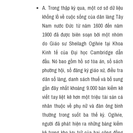
A. Trong thập kỷ qua, một cơ sở dữ liệu 
khổng lồ về cuộc sống của dân làng Tây 
Nam nước Đức từ năm 1600 đến năm 
1900 đã được biên soạn bởi một nhóm 
do Giáo sư Sheilagh Ogilvie tại Khoa 
Kinh tế của Đại học Cambridge dẫn 
đầu. Nó bao gồm hồ sơ tòa án, sổ sách 
phường hội, sổ đăng ký giáo xứ, điều tra 
dân số làng, danh sách thuế và bổ sung 
gần đây nhất khoảng 9.000 bản kiểm kê 
viết tay liệt kê hơn một triệu tài sản cá 
nhân thuộc về phụ nữ và đàn ông bình 
thường trong suốt ba thế kỷ. Ogilvie, 
người đã phát hiện ra những bảng kiểm 
kê trong kho lưu trữ của hai cộng đồng 