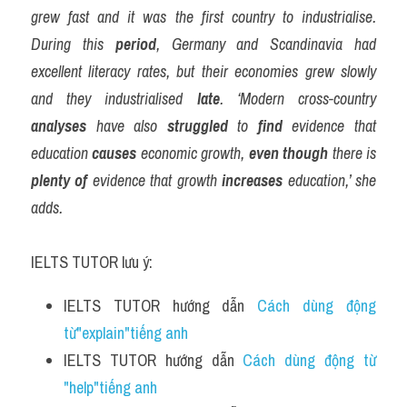
grew fast and it was the first country to industrialise. 
During this 
period
, Germany and Scandinavia had 
excellent literacy rates, but their economies grew slowly 
and they industrialised 
late
. ‘Modern cross-country 
analyses
 have also 
struggled
 to 
find
 evidence that 
education 
causes
 economic growth, 
even though
 there is 
plenty of
 evidence that growth 
increases
 education,’ she 
adds.
IELTS TUTOR lưu ý:
IELTS TUTOR hướng dẫn 
Cách dùng động 
từ"explain"tiếng anh 
IELTS TUTOR hướng dẫn 
Cách dùng động từ 
"help"tiếng anh