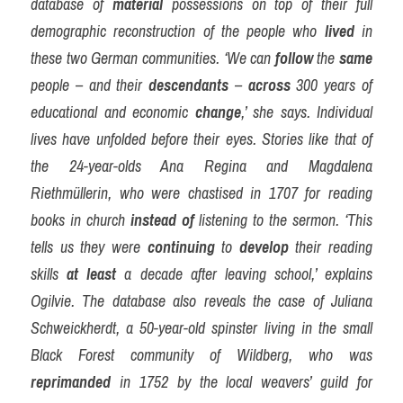
database of 
material
 possessions on top of their full 
demographic reconstruction of the people who 
lived
 in 
these two German communities. ‘We can 
follow
 the 
same
people – and their 
descendants
 – 
across
 300 years of 
educational and economic 
change
,’ she says. Individual 
lives have unfolded before their eyes. Stories like that of 
the 24-year-olds Ana Regina and Magdalena 
Riethmüllerin, who were chastised in 1707 for reading 
books in church 
instead of
 listening to the sermon. ‘This 
tells us they were 
continuing
 to 
develop
 their reading 
skills 
at least
 a decade after leaving school,’ explains 
Ogilvie. The database also reveals the case of Juliana 
Schweickherdt, a 50-year-old spinster living in the small 
Black Forest community of Wildberg, who was 
reprimanded
 in 1752 by the local weavers’ guild for 