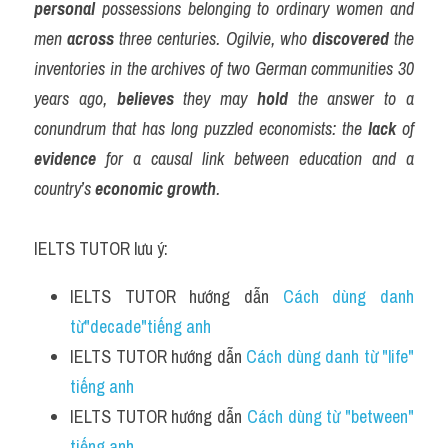
personal
 possessions belonging to ordinary women and 
men 
across
 three centuries. Ogilvie, who 
discovered
 the 
inventories in the archives of two German communities 30 
years ago, 
believes
 they may 
hold
 the answer to a 
conundrum that has long puzzled economists: the 
lack
 of 
evidence
 for a causal link between education and a 
country’s 
economic
growth
.
IELTS TUTOR lưu ý:
IELTS TUTOR hướng dẫn 
Cách dùng danh 
từ"decade"tiếng anh 
IELTS TUTOR hướng dẫn 
Cách dùng danh từ "life" 
tiếng anh
IELTS TUTOR hướng dẫn 
Cách dùng từ "between" 
tiếng anh