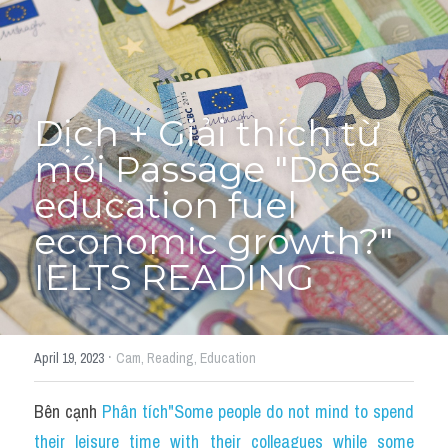
Cấu trúc ngữ pháp
HỌC THỬ →
Giải thích từ mới bài Reading
Dịch + Giải thích từ 
Grammar
mới Passage "Does 
IELTS General Reading
education fuel 
Health Medicine
economic growth?" 
IELTS READING
Tourism Travelling
Cam
·
April 19, 2023
Cam,
Reading,
Education
Health and Medicine
Environment
Bên cạnh 
Phân tích"Some people do not mind to spend 
their leisure time with their colleagues while some 