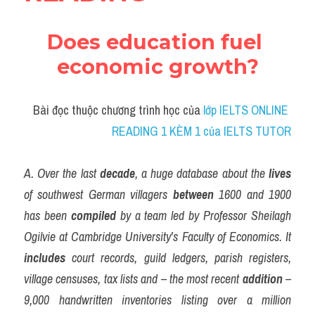
Does education fuel 
economic growth?
Bài đọc thuộc chương trình học của
 lớp IELTS ONLINE 
READING 1 KÈM 1 của IELTS TUTOR
A. Over the last 
decade
, a huge database about the 
lives
of southwest German villagers 
between
 1600 and 1900 
has been 
compiled
 by a team led by Professor Sheilagh 
Ogilvie at Cambridge University’s Faculty of Economics. It 
includes
 court records, guild ledgers, parish registers, 
village censuses, tax lists and – the most recent 
addition
 – 
9,000 handwritten inventories listing over a million 