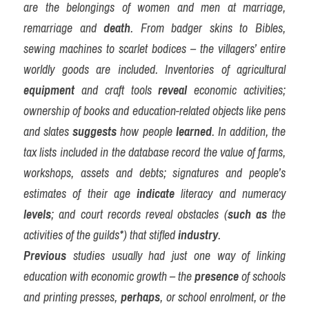
are the belongings of women and men at marriage, 
remarriage and 
death
. From badger skins to Bibles, 
sewing machines to scarlet bodices – the villagers’ entire 
worldly goods are included. Inventories of agricultural 
equipment
 and craft tools 
reveal
 economic activities; 
ownership of books and education-related objects like pens 
and slates 
suggests
 how people 
learned
. In addition, the 
tax lists included in the database record the value of farms, 
workshops, assets and debts; signatures and people’s 
estimates of their age 
indicate
 literacy and numeracy 
levels
; and court records reveal obstacles (
such as
 the 
activities of the guilds*) that stifled 
industry
.
Previous
 studies usually had just one way of linking 
education with economic growth – the 
presence
 of schools 
and printing presses, 
perhaps
, or school enrolment, or the 