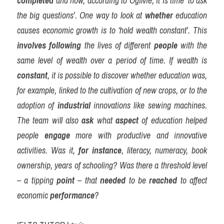
completed
 and now, according to Ogilvie, it is time ‘to ask 
the big questions’. One way to look at 
whether
 education 
causes economic growth is to ‘hold wealth constant’. This 
involves
following
 the lives of different 
people
 with the 
same level of wealth over a period of time. If wealth is 
constant
, it is possible to discover whether education was, 
for example, linked to the cultivation of new crops, or to the 
adoption of 
industrial
 innovations like sewing machines. 
The team will also 
ask
 what 
aspect
 of education helped 
people 
engage
 more with productive and innovative 
activities. Was it, 
for instance
, literacy, numeracy, book 
ownership, years of schooling? Was there a threshold level 
– a tipping 
point
 – that 
needed
 to be 
reached
 to affect 
economic 
performance
?