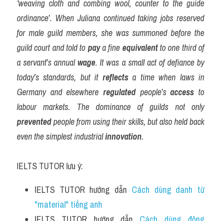
‘weaving cloth and combing wool, counter to the guide 
ordinance’. When Juliana continued taking jobs reserved 
for male guild members, she was summoned before the 
guild court and told to 
pay
 a fine 
equivalent
 to one third of 
a servant’s annual 
wage
. It was a small act of defiance by 
today’s standards, but it 
reflects
 a time when laws in 
Germany and elsewhere 
regulated
 people’s 
access
 to 
labour markets. The dominance of guilds not only 
prevented
 people from using their skills, but also held back 
even the simplest industrial 
innovation
.
IELTS TUTOR lưu ý:
IELTS TUTOR hướng dẫn 
Cách dùng danh từ 
"material" tiếng anh
IELTS TUTOR hướng dẫn 
Cách dùng động 