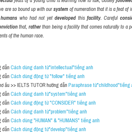
lectual
 feats of a young child is learning how to talk, closely 
followe
we are so bound up with our 
system
 of numeration that it is a feat of 
 
humans
 who had not yet 
developed
 this 
facility
. Careful 
consi
onviction
 that, 
rather
 than being a facility that comes naturally to a pe
nts of the human race.
 dẫn 
Cách dùng danh từ"intellectual"tiếng anh
 dẫn 
Cách dùng động từ "follow" tiếng anh 
 thơ ấu >> IELTS TUTOR hướng dẫn 
Paraphrase từ"childhood"tiếng
 dẫn 
Cách dùng danh từ"system"tiếng anh
 dẫn 
Cách dùng động từ "CONSIDER" tiếng anh
 dẫn 
Cách dùng danh từ"problem"tiếng anh
 dẫn 
Cách dùng "HUMAN" & "HUMANS" tiếng anh
 dẫn 
Cách dùng động từ"develop"tiếng anh