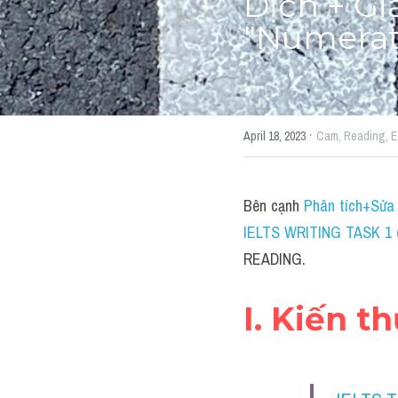
Dịch + Gi
"Numerat
·
April 18, 2023
Cam,
Reading,
E
Bên cạnh 
Phân tích+Sửa 
IELTS WRITING TASK 1 (
READING.
I. Kiến t