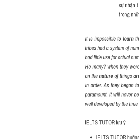
sự nhận t
trong nhữ
It is impossible to 
learn
 t
tribes had a system of nume
had little use for actual nu
He many? when they were
on the 
nature
 of things 
ar
in order. As they began to
paramount. It will never 
well developed by the tim
IELTS TUTOR lưu ý:
IELTS TUTOR hướng