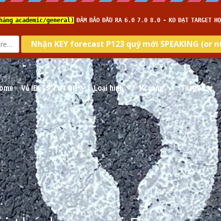
ome
Về IELTS TUTOR
Loại hình
Kĩ năng
Target