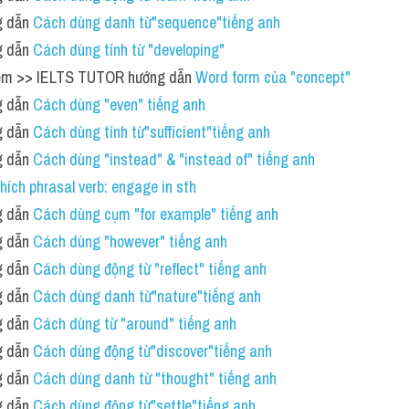
 dẫn 
Cách dùng danh từ"sequence"tiếng anh
 dẫn 
Cách dùng tính từ "developing" 
niệm >> IELTS TUTOR hướng dẫn 
Word form của "concept"
 dẫn 
Cách dùng "even" tiếng anh 
 dẫn 
Cách dùng tính từ"sufficient"tiếng anh 
 dẫn 
Cách dùng "instead" & "instead of" tiếng anh
thích phrasal verb: engage in sth
 dẫn 
Cách dùng cụm "for example" tiếng anh
 dẫn 
Cách dùng "however" tiếng anh
 dẫn 
Cách dùng động từ "reflect" tiếng anh 
 dẫn 
Cách dùng danh từ"nature"tiếng anh
 dẫn 
Cách dùng từ "around" tiếng anh
 dẫn 
Cách dùng động từ"discover"tiếng anh
 dẫn 
Cách dùng danh từ "thought" tiếng anh
 dẫn 
Cách dùng động từ"settle"tiếng anh