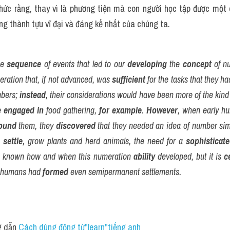
hức rằng, thay vì là phương tiện mà con người học tập được một c
ng thành tựu vĩ đại và đáng kể nhất của chúng ta.
he 
sequence
 of events that led to our 
developing
 the 
concept
 of n
ration that, if not advanced, was 
sufficient
 for the tasks that they h
mbers; 
instead
, their considerations would have been more of the kind 
 
engaged
in
 food gathering, 
for example
. 
However
, when early hu
ound
 them, they 
discovered
 that they needed an idea of number simp
 
settle
, grow plants and herd animals, the need for a 
sophisticat
be known how and when this numeration 
ability
 developed, but it is 
c
e humans had 
formed
 even semipermanent settlements.
 dẫn 
Cách dùng động từ"learn"tiếng anh