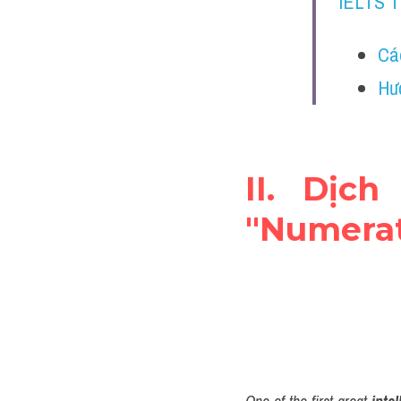
IELTS 
Cá
Hư
II. Dịch
"Numerat