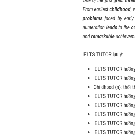
One of the first great 
intel
From earliest 
childhood
, 
problems
 faced by early
numeration 
leads
 to the 
c
and 
remarkable
 achieveme
IELTS TUTOR lưu ý:
IELTS TUTOR hướng
IELTS TUTOR hướng
Childhood (n): thời
IELTS TUTOR hướng
IELTS TUTOR hướng
IELTS TUTOR hướng
IELTS TUTOR hướng
IELTS TUTOR hướng