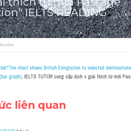
ải thích từ mới Passage 
ion" IELTS READING
ducation
bài"The chart shows British Emigration to selected destination
bar graph)
, IELTS TUTOR cung cấp dịch + giải thích từ mới Pas
hức liên quan 