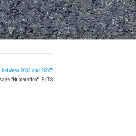
s between 2004 and 2007" 
sage "Numeration" IELTS 