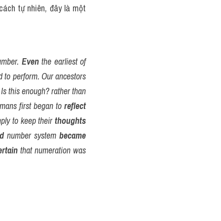
ách tự nhiên, đây là một 
umber. 
Even
 the earliest of 
ad to perform. Our ancestors 
Is this enough? rather than 
mans first began to 
reflect
ly to keep their 
thoughts
ed
 number system 
became
ertain
 that numeration was 