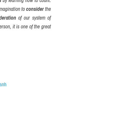
d
 by learning how to count. 
imagination to 
consider
 the 
deration
 of our system of 
rson, it is one of the great 
 anh