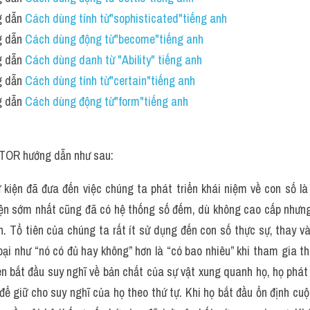
 dẫn 
Cách dùng tính từ"sophisticated"tiếng anh
 dẫn 
Cách dùng động từ"become"tiếng anh
 dẫn 
Cách dùng danh từ "Ability" tiếng anh
 dẫn 
Cách dùng tính từ"certain"tiếng anh
 dẫn 
Cách dùng động từ"form"tiếng anh 
TOR hướng dẫn như sau:
 kiện đã đưa đến việc chúng ta phát triển khái niệm về con số là 
iện sớm nhất cũng đã có hệ thống số đếm, dù không cao cấp nhưng
n. Tổ tiên của chúng ta rất ít sử dụng đến con số thực sự, thay v
oại như “nó có đủ hay không” hơn là “có bao nhiêu” khi tham gia thu
ên bắt đầu suy nghĩ về bản chất của sự vật xung quanh họ, họ phát 
để giữ cho suy nghĩ của họ theo thứ tự. Khi họ bắt đầu ổn định cuộ