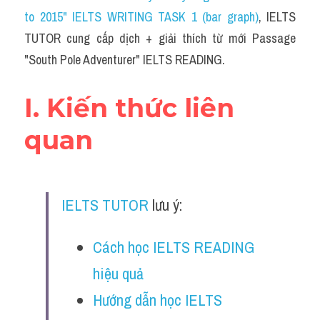
Social Issues
to 2015" IELTS WRITING TASK 1 (bar graph)
, IELTS 
TUTOR cung cấp dịch + giải thích từ mới Passage 
Đề thi THPT
"South Pole Adventurer" IELTS READING.
Technology
I. Kiến thức liên 
Advice
quan 
IELTS Advice
Listening
Speaking
IELTS TUTOR
 lưu ý:
Writing
Cách học IELTS READING 
Reading
hiệu quả
Hướng dẫn học IELTS 
Đề thi thật IELTS Reading