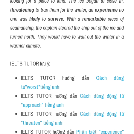
looking for a place to land. The ice began to close in, 
threatening
 to trap them for the winter, an 
experience
 no 
one was 
likely
 to 
survive
. With a 
remarkable
 piece of 
seamanship, the captain steered the ship out of the ice and 
turned north. They would have to wait out the winter in a 
warmer climate.
IELTS TUTOR lưu ý:
IELTS TUTOR hướng dẫn 
Cách dùng 
từ"worst"tiếng anh 
IELTS TUTOR hướng dẫn 
Cách dùng động từ 
"approach" tiếng anh
IELTS TUTOR hướng dẫn 
Cách dùng động từ 
"threaten" tiếng anh 
IELTS TUTOR hướng dẫn 
Phân biệt "experience" 