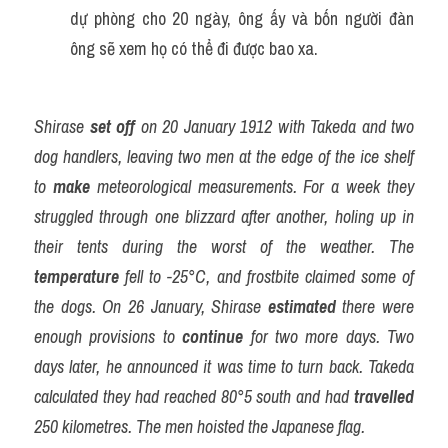
dự phòng cho 20 ngày, ông ấy và bốn người đàn 
ông sẽ xem họ có thể đi được bao xa.
Shirase 
set off
 on 20 January 1912 with Takeda and two 
dog handlers, leaving two men at the edge of the ice shelf 
to 
make
 meteorological measurements. For a week they 
struggled through one blizzard after another, holing up in 
their tents during the worst of the weather. The 
temperature
 fell to -25°C, and frostbite claimed some of 
the dogs. On 26 January, Shirase 
estimated
 there were 
enough provisions to 
continue
 for two more days. Two 
days later, he announced it was time to turn back. Takeda 
calculated they had reached 80°5 south and had 
travelled
250 kilometres. The men hoisted the Japanese flag.