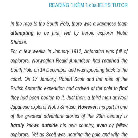
READING 1 KÈM 1 của IELTS TUTOR
In the race to the South Pole, there was a Japanese team 
attempting
 to be first, 
led
 by heroic explorer Nobu 
Shirase.
For a few weeks in January 1912, Antarctica was full of 
explorers. Norwegian Roald Amundsen had 
reached
 the 
South Pole on 14 December and was speeding back to the 
coast. On 17 January, Robert Scott and the men of the 
British Antarctic expedition had arrived at the pole to 
find
they had been beaten to it. Just then, a third man arrived; 
Japanese explorer Nobu Shirase. 
However
, his part in one 
of the greatest adventure stories of the 20th century is 
hardly
 known 
outside
 his own country, 
even
 by fellow 
explorers. Yet as Scott was nearing the pole and with the 