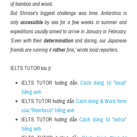
of bamboo and wood.
But Shirase’s biggest challenge was time. Antarctica is 
only 
accessible
 by sea for a few weeks in summer and 
expeditions usually aimed to arrive in January or February. 
‘Even with their 
determination
 and daring, our Japanese 
friends are running it 
rather
 fine,’ wrote local reporters.
IELTS TUTOR lưu ý:
IELTS TUTOR hướng dẫn 
Cách dùng từ "local" 
tiếng anh
IELTS TUTOR hướng dẫn 
Cách dùng & Word form 
của "Reinforce" tiếng anh
IELTS TUTOR hướng dẫn 
Cách dùng từ "extra" 
tiếng anh