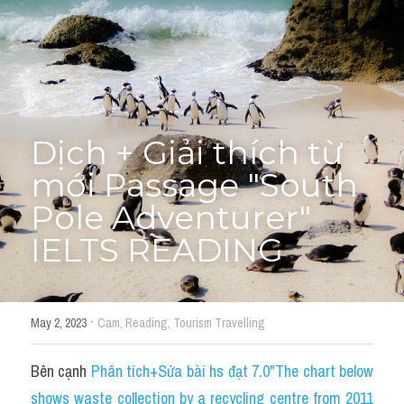
Cấu trúc ngữ pháp
HỌC THỬ →
Giải thích từ mới bài Reading
Grammar
Dịch + Giải thích từ 
IELTS General Reading
mới Passage "South 
Health Medicine
Pole Adventurer" 
IELTS READING
Tourism Travelling
Cam
·
May 2, 2023
Cam,
Reading,
Tourism Travelling
Health and Medicine
Environment
Bên cạnh 
Phân tích+Sửa bài hs đạt 7.0"The chart below 
shows waste collection by a recycling centre from 2011 