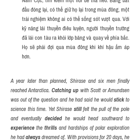
Nam Cực, tìm kiếm một nơi để thả neo. Băng bắt 
đầu đóng lại, có thể giữ họ lại trong mùa đông, một 
trải nghiệm không ai có thể sống sót vượt qua. Với 
kỹ năng lái thuyền điêu luyện, người thuyền trưởng 
đã lái con tàu ra khỏi lớp băng và quay về phía bắc. 
Họ sẽ phải đợi qua mùa đông khi khí hậu ấm áp 
hơn.
A year later than planned, Shirase and six men finally 
reached Antarctica. 
Catching up
 with Scott or Amundsen 
was out of the question and he had said he would 
stick
 to 
science this time. Yet Shirase 
still
 felt the pull of the pole 
and eventually 
decided
 he would head southward to 
experience
 the 
thrills
 and hardships of polar exploration 
he had 
always
 dreamed of. With provisions for 20 days, he 