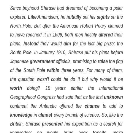
Since boyhood Shirase had dreamed of becoming a polar 
explorer. 
Like
 Amundsen, he 
initially
 set his 
sights
 on the 
North Pole. But after the American Robert Peary claimed 
to have reached it in 1909, both men hastily 
altered
 their 
plans. 
Instead
 they would 
aim
 for the last big prize: the 
South Pole. In January 1910, Shirase put his plans before 
Japanese 
government
 officials, promising to 
raise
 the flag 
at the South Pole 
within
 three years. For many of them, 
the question wasn’t could he do it but why would it be 
worth
 doing? 15 years earlier the International 
Geographical Congress had said that as the last 
unknown
continent the Antarctic offered the 
chance
 to add to 
knowledge
 in 
almost
 every branch of science. So, like the 
British, Shirase 
presented
 his expedition as a search for 
knowledge: he would bring back 
fossils
, make 