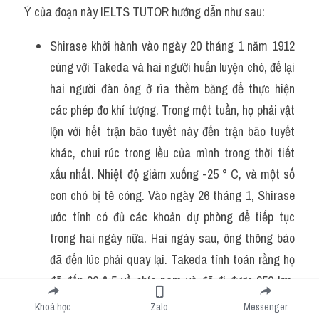
Ý của đoạn này IELTS TUTOR hướng dẫn như sau:
Shirase khởi hành vào ngày 20 tháng 1 năm 1912 
cùng với Takeda và hai người huấn luyện chó, để lại 
hai người đàn ông ở rìa thềm băng để thực hiện 
các phép đo khí tượng. Trong một tuần, họ phải vật 
lộn với hết trận bão tuyết này đến trận bão tuyết 
khác, chui rúc trong lều của mình trong thời tiết 
xấu nhất. Nhiệt độ giảm xuống -25 ° C, và một số 
con chó bị tê cóng. Vào ngày 26 tháng 1, Shirase 
ước tính có đủ các khoản dự phòng để tiếp tục 
trong hai ngày nữa. Hai ngày sau, ông thông báo 
đã đến lúc phải quay lại. Takeda tính toán rằng họ 
đã đến 80 ° 5 về phía nam và đã đi được 250 km. 
Những người đàn ông kéo cờ Nhật Bản lên.
Khoá học
Zalo
Messenger