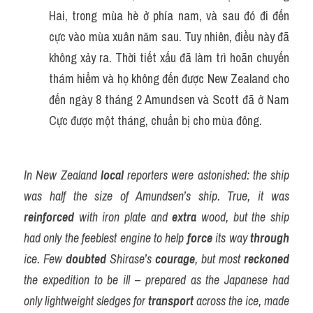
Hai, trong mùa hè ở phía nam, và sau đó đi đến 
cực vào mùa xuân năm sau. Tuy nhiên, điều này đã 
không xảy ra. Thời tiết xấu đã làm trì hoãn chuyến 
thám hiểm và họ không đến được New Zealand cho 
đến ngày 8 tháng 2 Amundsen và Scott đã ở Nam 
Cực được một tháng, chuẩn bị cho mùa đông.
In New Zealand 
local
 reporters were astonished: the ship 
was half the size of Amundsen’s ship. True, it was 
reinforced
 with iron plate and 
extra
 wood, but the ship 
had only the feeblest engine to help 
force
 its way 
through
ice. Few 
doubted
 Shirase’s 
courage
, but most 
reckoned
the expedition to be ill – prepared as the Japanese had 
only lightweight sledges for 
transport
 across the ice, made 