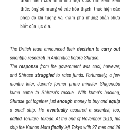
thám hiểm của mình như một cuộc tìm kiếm kiến 
thức: ông sẽ mang về các hóa thạch, thực hiện các 
phép đo khí tượng và khám phá những phần chưa 
biết của lục địa.
The British team announced their 
decision
 to 
carry out
scientific 
research
 in Antarctica before Shirase.
The 
response
 from the government was cool, however, 
and Shirase 
struggled
 to raise funds. Fortunately, a few 
months later, Japan’s former prime minister Shigenobu 
kuma came to Shirase’s rescue. With kuma’s backing, 
Shirase got together just 
enough
 money to buy and 
equip
a small ship. He 
eventually
 acquired a scientist, too, 
called
 Terutaro Takeda. At the end of November 1910, his 
ship the Kainan Maru 
finally
 left Tokyo with 27 men and 28 