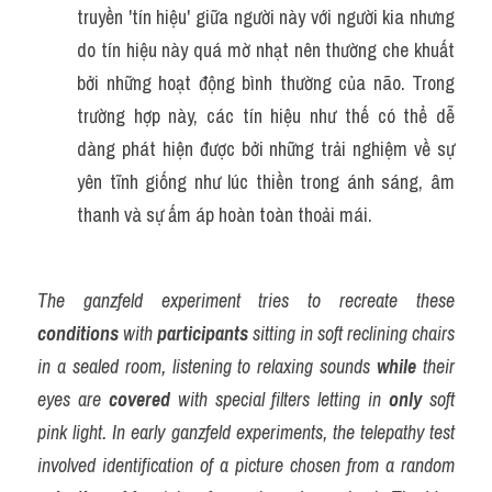
truyền 'tín hiệu' giữa người này với người kia nhưng 
do tín hiệu này quá mờ nhạt nên thường che khuất 
bởi những hoạt động bình thường của não. Trong 
trường hợp này, các tín hiệu như thế có thể dễ 
dàng phát hiện được bởi những trải nghiệm về sự 
yên tĩnh giống như lúc thiền trong ánh sáng, âm 
thanh và sự ấm áp hoàn toàn thoải mái.
The ganzfeld experiment tries to recreate these 
conditions
 with 
participants
 sitting in soft reclining chairs 
in a sealed room, listening to relaxing sounds 
while
 their 
eyes are 
covered
 with special filters letting in 
only
 soft 
pink light. In early ganzfeld experiments, the telepathy test 
involved identification of a picture chosen from a random 