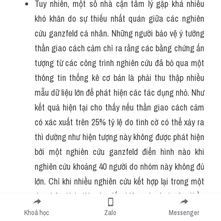
Tuy nhiên, một số nhà cận tâm lý gặp khá nhiều 
khó khăn do sự thiếu nhất quán giữa các nghiên 
cứu ganzfeld cá nhân. Những người bảo vệ ý tưởng 
thần giao cách cảm chỉ ra rằng các bằng chứng ấn 
tượng từ các công trình nghiên cứu đã bỏ qua một 
thông tin thống kê cơ bản là phải thu thập nhiều 
mẫu dữ liệu lớn để phát hiện các tác dụng nhỏ. Như 
kết quả hiện tại cho thấy nếu thần giao cách cảm 
có xác xuất trên 25% tỷ lệ do tình cờ có thể xảy ra 
thì dường như hiện tượng này không được phát hiện 
bởi một nghiên cứu ganzfeld điển hình nào khi 
nghiên cứu khoảng 40 người do nhóm này không đủ 
lớn. Chỉ khi nhiều nghiên cứu kết hợp lại trong một 
đa phân tích thì các dấu hiệu mờ nhạt của thần 
giao cách cảm thực sự mới trở nên rõ ràng hơn. Và 
Khoá học
Zalo
Messenger