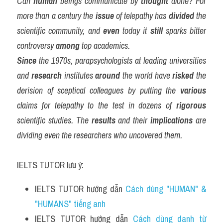
Can 
human
 beings communicate by 
thought
 alone? For 
more than a century the 
issue
 of telepathy has 
divided
 the 
scientific community, and 
even
 today it 
still
 sparks bitter 
controversy 
among
 top academics.
Since
 the 1970s, parapsychologists at leading universities 
and 
research
 institutes 
around
 the world have 
risked
 the 
derision of sceptical colleagues by putting the 
various
claims for telepathy to the test in dozens of 
rigorous
scientific studies. The 
results
 and their 
implications
 are 
dividing even the researchers who uncovered them.
IELTS TUTOR lưu ý:
IELTS TUTOR hướng dẫn 
Cách dùng "HUMAN" & 
"HUMANS" tiếng anh 
IELTS TUTOR hướng dẫn 
Cách dùng danh từ 