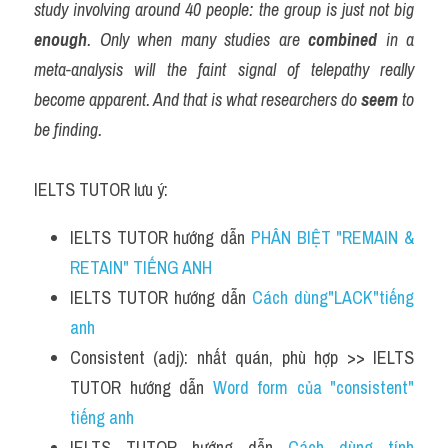
study involving around 40 people: the group is just not big 
enough
. Only when many studies are 
combined
 in a 
meta-analysis will the faint signal of telepathy really 
become apparent. And that is what researchers do 
seem
 to 
be finding.
IELTS TUTOR lưu ý:
IELTS TUTOR hướng dẫn 
PHÂN BIỆT "REMAIN & 
RETAIN" TIẾNG ANH
IELTS TUTOR hướng dẫn 
Cách dùng"LACK"tiếng 
anh
Consistent (adj): nhất quán, phù hợp >> IELTS 
TUTOR hướng dẫn 
Word form của "consistent" 
tiếng anh
IELTS TUTOR hướng dẫn 
Cách dùng tính 