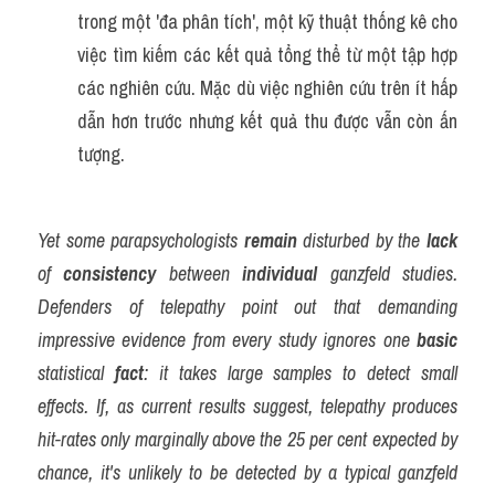
trong một 'đa phân tích', một kỹ thuật thống kê cho 
việc tìm kiếm các kết quả tổng thể từ một tập hợp 
các nghiên cứu. Mặc dù việc nghiên cứu trên ít hấp 
dẫn hơn trước nhưng kết quả thu được vẫn còn ấn 
tượng.
Yet some parapsychologists 
remain
 disturbed by the 
lack
of 
consistency
 between 
individual
 ganzfeld studies. 
Defenders of telepathy point out that demanding 
impressive evidence from every study ignores one 
basic
statistical 
fact
: it takes large samples to detect small 
effects. If, as current results suggest, telepathy produces 
hit-rates only marginally above the 25 per cent expected by 
chance, it's unlikely to be detected by a typical ganzfeld 