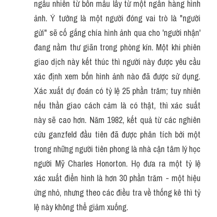
ngẫu nhiên từ bốn mẫu lấy từ một ngân hàng hình 
ảnh. Ý tưởng là một người đóng vai trò là "người 
gửi" sẽ cố gắng chía hình ảnh qua cho 'người nhận' 
đang nằm thư giãn trong phòng kín. Một khi phiên 
giao dịch này kết thúc thì người này được yêu cầu 
xác định xem bốn hình ảnh nào đã được sử dụng. 
Xác xuất dự đoán có tỷ lệ 25 phần trăm; tuy nhiên 
nếu thần giao cách cảm là có thật, thì xác suất 
này sẽ cao hơn. Năm 1982, kết quả từ các nghiên 
cứu ganzfeld đầu tiên đã được phân tích bởi một 
trong những người tiên phong là nhà cận tâm lý học 
người Mỹ Charles Honorton. Họ đưa ra một tỷ lệ 
xác xuất điển hình là hơn 30 phần trăm - một hiệu 
ứng nhỏ, nhưng theo các điều tra về thống kê thì tỷ 
lệ này không thể giảm xuống.