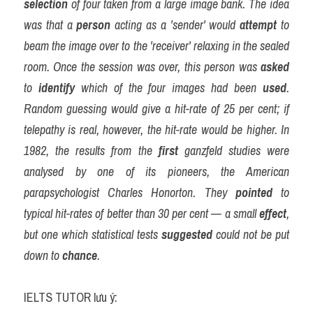
selection
 of four taken from a large image bank. The idea 
was that a 
person
 acting as a 'sender' would 
attempt
 to 
beam the image over to the 'receiver' relaxing in the sealed 
room. Once the session was over, this person was 
asked
to 
identify
 which of the four images had been 
used
. 
Random guessing would give a hit-rate of 25 per cent; if 
telepathy is real, however, the hit-rate would be higher. In 
1982, the results from the 
first
 ganzfeld studies were 
analysed by one of its pioneers, the American 
parapsychologist Charles Honorton. They 
pointed
 to 
typical hit-rates of better than 30 per cent — a small 
effect
, 
but one which statistical tests 
suggested
 could not be put 
down to 
chance
.
IELTS TUTOR lưu ý: