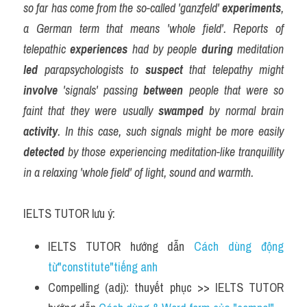
so far has come from the so-called 'ganzfeld' 
experiments
, 
a German term that means 'whole field'. Reports of 
telepathic 
experiences
 had by people 
during
 meditation 
led
 parapsychologists to 
suspect
 that telepathy might 
involve
 'signals' passing 
between
 people that were so 
faint that they were usually 
swamped
 by normal brain 
activity
. In this case, such signals might be more easily 
detected
 by those experiencing meditation-like tranquillity 
in a relaxing 'whole field' of light, sound and warmth.
IELTS TUTOR lưu ý:
IELTS TUTOR hướng dẫn 
Cách dùng động 
từ"constitute"tiếng anh
Compelling (adj): thuyết phục >> IELTS TUTOR 