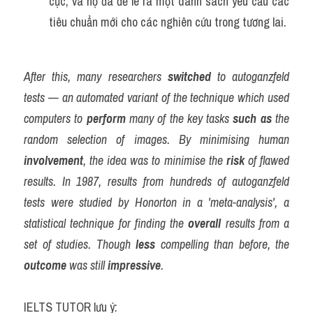
cực, và họ đã đề lê ra một danh sách yêu cầu các 
tiêu chuẩn mới cho các nghiên cứu trong tương lai.
After this, many researchers 
switched
 to autoganzfeld 
tests — an automated variant of the technique which used 
computers to 
perform
 many of the key tasks 
such as
 the 
random selection of images. By minimising human 
involvement
, the idea was to minimise the 
risk
 of flawed 
results. In 1987, results from hundreds of autoganzfeld 
tests were studied by Honorton in a 'meta-analysis', a 
statistical technique for finding the 
overall
 results from a 
set of studies. Though 
less
 compelling than before, the 
outcome
 was still 
impressive
.
IELTS TUTOR lưu ý: