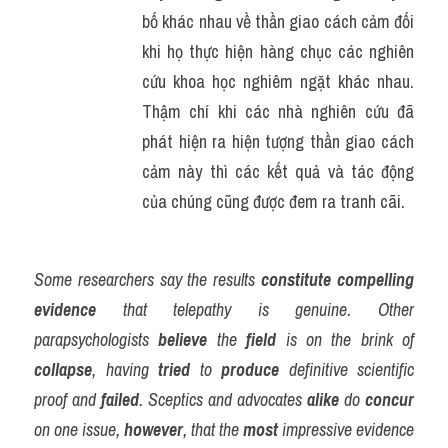
bố khác nhau về thần giao cách cảm đối 
khi họ thực hiện hàng chục các nghiên 
cứu khoa học nghiêm ngặt khác nhau. 
Thậm chí khi các nhà nghiên cứu đã 
phát hiện ra hiện tượng thần giao cách 
cảm này thì các kết quả và tác động 
của chúng cũng được đem ra tranh cãi.
Some researchers say the results 
constitute
compelling
evidence
 that telepathy is genuine. Other 
parapsychologists 
believe
 the 
field
 is on the brink of 
collapse
, having 
tried
 to 
produce
 definitive scientific 
proof and 
failed
. Sceptics and advocates 
alike
 do 
concur
on one issue, 
however
, that the 
most
 impressive evidence 