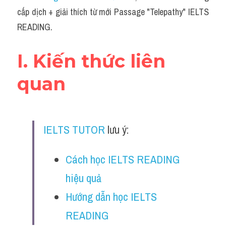
Social Issues
cấp dịch + giải thích từ mới Passage "Telepathy" IELTS 
READING.
Đề thi THPT
Technology
I. Kiến thức liên 
Advice
quan 
IELTS Advice
Listening
IELTS TUTOR
 lưu ý:
Speaking
Cách học IELTS READING 
Writing
hiệu quả
Reading
Hướng dẫn học IELTS 
Đề thi thật IELTS Reading
READING