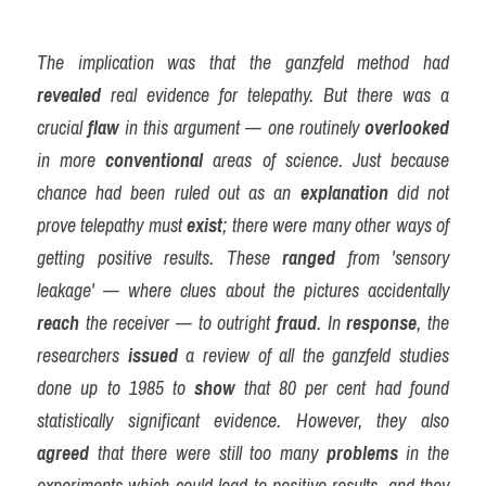
The implication was that the ganzfeld method had 
revealed
 real evidence for telepathy. But there was a 
crucial 
flaw
 in this argument — one routinely 
overlooked
in more 
conventional
 areas of science. Just because 
chance had been ruled out as an 
explanation
 did not 
prove telepathy must 
exist
; there were many other ways of 
getting positive results. These 
ranged
 from 'sensory 
leakage' — where clues about the pictures accidentally 
reach
 the receiver — to outright 
fraud
. In 
response
, the 
researchers 
issued
 a review of all the ganzfeld studies 
done up to 1985 to 
show
 that 80 per cent had found 
statistically significant evidence. However, they also 
agreed
 that there were still too many 
problems
 in the 
experiments which could lead to positive results, and they 