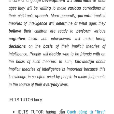
children’s language 
development
 will 
determine
 at what 
ages they will be 
willing
 to make 
various
 corrections in 
their children’s 
speech
. More generally, 
parents
’ implicit 
theories of intelligence will determine at what ages they 
believe
 their children are ready to 
perform
 various 
cognitive
 tasks. Job interviewers will make hiring 
decisions
 on the 
basis
 of their implicit theories of 
intelligence. People will 
decide
 who to be friends with on 
the basis of such theories. In sum, 
knowledge
 about 
implicit theories of intelligence is important because this 
knowledge is so often used by people to make judgments 
in the course of their 
everyday
 lives.
IELTS TUTOR lưu ý:
IELTS TUTOR hướng dẫn 
Cách dùng từ "first" 