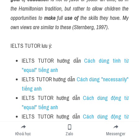
the Hamiltonian tradition, but rather to allow children the 
opportunities to 
make
 full 
use
of
 the skills they have. My 
own views are similar to these (Sternberg, 1997). 
IELTS TUTOR lưu ý:
IELTS TUTOR hướng dẫn 
Cách dùng tính từ 
"equal" tiếng anh
IELTS TUTOR hướng dẫn 
Cách dùng "necessarily" 
tiếng anh
IELTS TUTOR hướng dẫn 
Cách dùng động từ 
"equal" tiếng anh 
IELTS TUTOR hướng dẫn 
Cách dùng động từ 
"reward" tiếng anh
Khoá học
Zalo
Messenger
Accomplishment (n): tài năng, thành tích