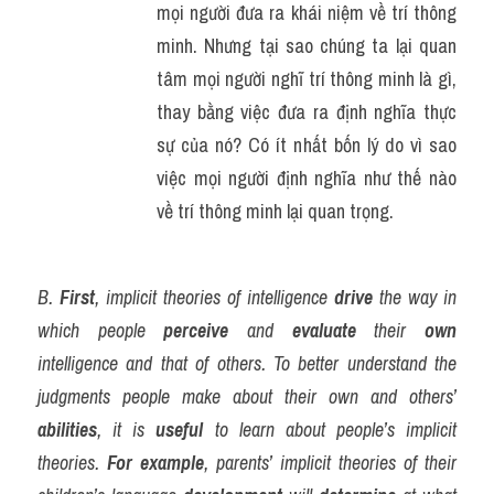
mọi người đưa ra khái niệm về trí thông 
minh. Nhưng tại sao chúng ta lại quan 
tâm mọi người nghĩ trí thông minh là gì, 
thay bằng việc đưa ra định nghĩa thực 
sự của nó? Có ít nhất bốn lý do vì sao 
việc mọi người định nghĩa như thế nào 
về trí thông minh lại quan trọng.
B. 
First
, implicit theories of intelligence 
drive
 the way in 
which people 
perceive
 and 
evaluate
 their 
own
intelligence and that of others. To better understand the 
judgments people make about their own and others’ 
abilities
, it is 
useful
 to learn about people’s implicit 
theories. 
For example
, parents’ implicit theories of their 