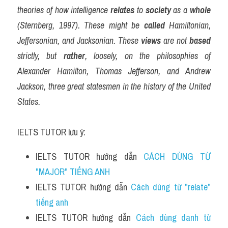
theories of how intelligence 
relates
 to 
society
 as a 
whole
(Sternberg, 1997). These might be 
called
 Hamiltonian, 
Jeffersonian, and Jacksonian. These 
views
 are not 
based
strictly, but 
rather
, loosely, on the philosophies of 
Alexander Hamilton, Thomas Jefferson, and Andrew 
Jackson, three great statesmen in the history of the United 
States.
IELTS TUTOR lưu ý:
IELTS TUTOR hướng dẫn 
CÁCH DÙNG TỪ 
"MAJOR" TIẾNG ANH
IELTS TUTOR hướng dẫn 
Cách dùng từ "relate" 
tiếng anh 
IELTS TUTOR hướng dẫn 
Cách dùng danh từ 