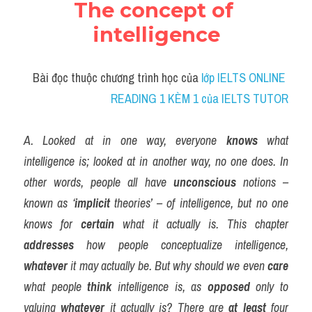
The concept of 
intelligence
Bài đọc thuộc chương trình học của
 lớp IELTS ONLINE 
READING 1 KÈM 1 của IELTS TUTOR
A. Looked at in one way, everyone 
knows
 what 
intelligence is; looked at in another way, no one does. In 
other words, people all have 
unconscious
 notions – 
known as ‘
implicit
 theories’ – of intelligence, but no one 
knows for 
certain
 what it actually is. This chapter 
addresses
 how people conceptualize intelligence, 
whatever
 it may actually be. But why should we even 
care
what people 
think
 intelligence is, as 
opposed
 only to 
valuing 
whatever
 it actually is? There are 
at least
 four 