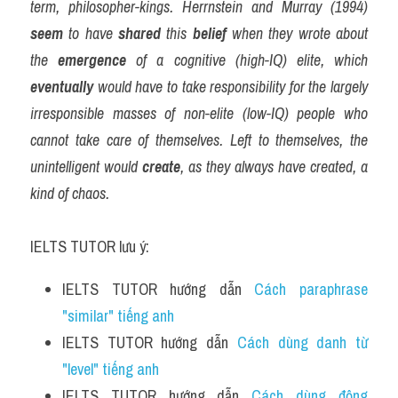
term, philosopher-kings. Herrnstein and Murray (1994) 
seem
 to have 
shared
 this 
belief
 when they wrote about 
the 
emergence
 of a cognitive (high-IQ) elite, which 
eventually
 would have to take responsibility for the largely 
irresponsible masses of non-elite (low-IQ) people who 
cannot take care of themselves. Left to themselves, the 
unintelligent would 
create
, as they always have created, a 
kind of chaos.
IELTS TUTOR lưu ý:
IELTS TUTOR hướng dẫn 
Cách paraphrase 
"similar" tiếng anh 
IELTS TUTOR hướng dẫn 
Cách dùng danh từ 
"level" tiếng anh 
IELTS TUTOR hướng dẫn 
Cách dùng động 