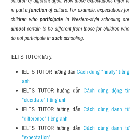
children of different ages. How these expectations differ is 
in part a 
function
 of culture. For example, expectations for 
children who 
participate
 in Western-style schooling are 
almost
 certain to be different from those for children who 
do not participate in 
such
 schooling.
IELTS TUTOR lưu ý:
IELTS TUTOR hướng dẫn 
Cách dùng "finally" tiếng 
anh 
IELTS TUTOR hướng dẫn 
Cách dùng động từ 
"elucidate" tiếng anh
IELTS TUTOR hướng dẫn 
Cách dùng danh từ 
"difference" tiếng anh 
IELTS TUTOR hướng dẫn 
Cách dùng danh từ 
"expectation" 