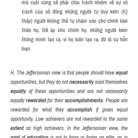
mà cuối cùng sẽ phải chịu trách nhiệm về sự vô 
trách của số đông những người tư duy kém (IQ 
thấp) người không thể tự chăm sóc cho chính bản 
thân họ. Để lại cho chính họ, những người kém 
thông minh tạo ra, vì họ luôn tạo ra, đó là sự hỗn 
loạn.
H. The Jeffersonian view is that people should have 
equal
opportunities, but they do not 
necessarily
 avail themselves 
equally
 of these opportunities and are not necessarily 
equally 
rewarded
 for their 
accomplishments
. People are 
rewarded for what they 
accomplish
 if given equal 
opportunity. Low achievers are not rewarded to the same 
extent
 as high achievers. In the Jeffersonian view, the 
goal
 of 
education
 is not to favor or foster an elite, as in 