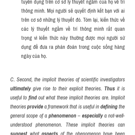
tuyển dụng trên cơ sở lý thuyết ngầm của họ về trí 
thông minh. Mọi người sẽ quyết định kết bạn với ai 
trên cơ sở những lý thuyết đó. Tóm lại, kiến thức về 
các lý thuyết ngầm về trí thông minh rất quan 
trọng vì kiến thức này thường được mọi người sử 
dụng để đưa ra phán đoán trong cuộc sống hàng 
ngày của họ.
C. Second, the implicit theories of scientific investigators 
ultimately
 give rise to their explicit theories. 
Thus
 it is 
useful to 
find
 out what these implicit theories are. Implicit 
theories 
provide
 a framework that is useful in 
defining
 the 
general scope of a 
phenomenon
 – 
especially
 a not-well-
understood phenomenon. These implicit theories can 
suggest
 what 
aspects
 of the phenomenon have been 