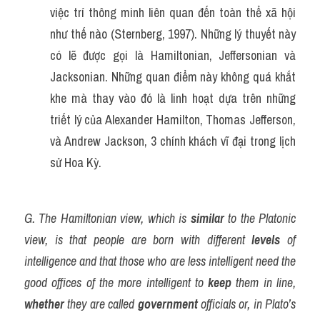
việc trí thông minh liên quan đến toàn thể xã hội 
như thế nào (Sternberg, 1997). Những lý thuyết này 
có lẽ được gọi là Hamiltonian, Jeffersonian và 
Jacksonian. Những quan điểm này không quá khắt 
khe mà thay vào đó là linh hoạt dựa trên những 
triết lý của Alexander Hamilton, Thomas Jefferson, 
và Andrew Jackson, 3 chính khách vĩ đại trong lịch 
sử Hoa Kỳ.
G. The Hamiltonian view, which is 
similar
 to the Platonic 
view, is that people are born with different 
levels
 of 
intelligence and that those who are less intelligent need the 
good offices of the more intelligent to 
keep
 them in line, 
whether
 they are called 
government
 officials or, in Plato’s 