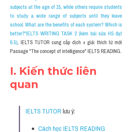
Social Issues
subjects at the age of 15, while others require students 
to study a wide range of subjects until they leave 
Đề thi THPT
school. What are the benefits of each system? Which is 
Technology
better?"IELTS WRITING TASK 2 (kèm bài sửa HS đạt 
6.5)
, IELTS TUTOR cung cấp dịch + giải thích từ mới 
Advice
Passage "The concept of intelligence" IELTS READING.
IELTS Advice
I. Kiến thức liên 
Listening
quan 
Speaking
Writing
IELTS TUTOR
 lưu ý:
Reading
Đề thi thật IELTS Reading
Cách học IELTS READING 