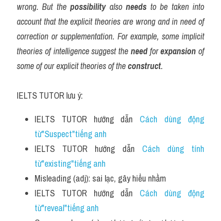
wrong. But the 
possibility
 also 
needs
 to be taken into 
account that the explicit theories are wrong and in need of 
correction or supplementation. For example, some implicit 
theories of intelligence suggest the 
need
 for 
expansion
 of 
some of our explicit theories of the 
construct
.
IELTS TUTOR lưu ý:
IELTS TUTOR hướng dẫn 
Cách dùng động 
từ"Suspect"tiếng anh
IELTS TUTOR hướng dẫn 
Cách dùng tính 
từ"existing"tiếng anh
Misleading (adj): sai lạc, gây hiểu nhầm
IELTS TUTOR hướng dẫn 
Cách dùng động 
từ"reveal"tiếng anh