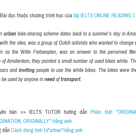
Bài đọc thuộc chương trình học của
 lớp IELTS ONLINE READING 
n 
urban
 bike-sharing scheme dates back to a summer’s day in Amst
with the idea, was a group of Dutch activists who wanted to change 
 as the Witte Fietsenplan, was an answer to the perceived 
thr
e of Amsterdam, they painted a small number of used bikes white. Th
 cars and 
inviting
 people to use the white bikes. The bikes were the
to be used by anyone in 
need
 of 
transport
.
nguyên bản >> IELTS TUTOR hướng dẫn 
Phân biệt "ORIGINA
GINATION, ORIGINALLY" tiếng anh 
 dẫn 
Cách dùng tính từ"urban"tiếng anh