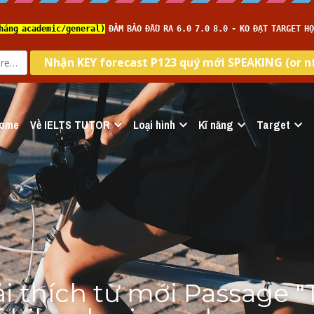
ome
Về IELTS TUTOR
Loại hình
Kĩ năng
Target
ải thích từ mới Passage "