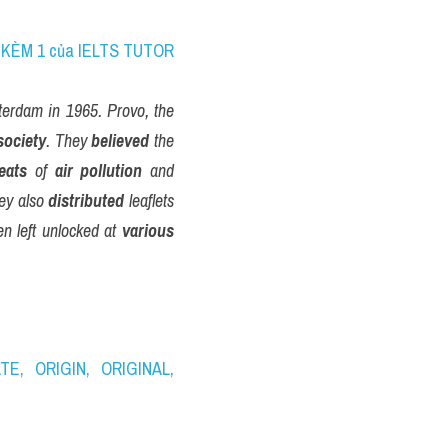
1 KÈM 1 của IELTS TUTOR
erdam in 1965. Provo, the 
society
. They 
believed
 the 
eats
 of 
air pollution
 and 
ey also 
distributed
 leaflets 
n left unlocked at 
various
TE, ORIGIN, ORIGINAL, 