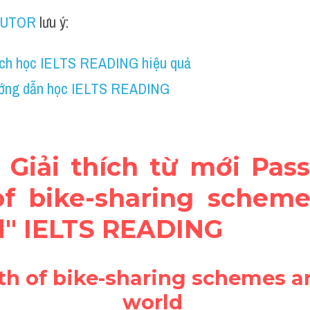
TUTOR
 lưu ý:
ch học IELTS READING hiệu quả
ớng dẫn học IELTS READING
+ Giải thích từ mới Pas
f bike-sharing scheme
d" IELTS READING
h of bike-sharing schemes ar
world 