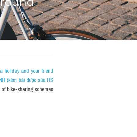
round 
holiday and your friend 
NH (kèm bài được sửa HS 
of bike-sharing schemes 