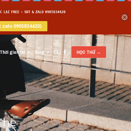
Thời gian thi
Blog
HỌC THỬ →
The 