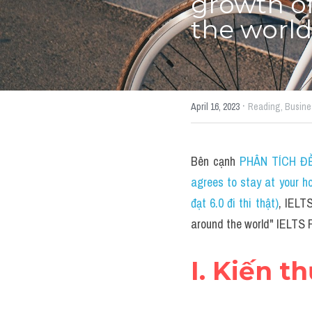
growth of
the worl
·
April 16, 2023
Reading,
Busine
Bên cạnh 
PHÂN TÍCH ĐỀ 
agrees to stay at your 
đạt 6.0 đi thi thật)
, IELT
around the world" IELTS
I. Kiến t