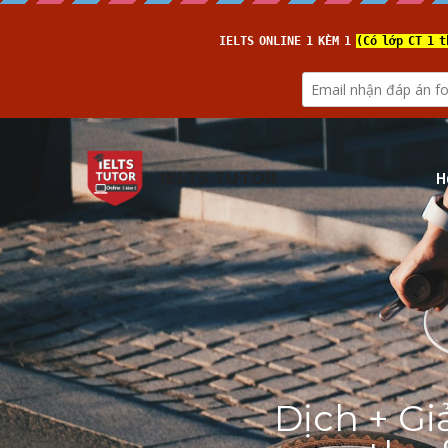
H
IELTS TUTOR
Dịch + Gi