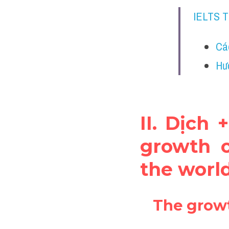
IELTS 
Cá
Hư
II. Dịch 
growth o
the worl
The growt