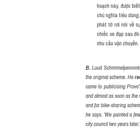
hoạch này, được biết
chủ nghĩa tiêu dùng
phát tờ rơi nói về 
chiếc xe đạp sau đó
nhu cầu vận chuyển.
B.
 Luud Schimmelpennink,
the original scheme. He 
re
came to publicising Provo’
and almost as soon as the w
and for bike-sharing scheme
he says. ‘We painted a few
city council two years later.