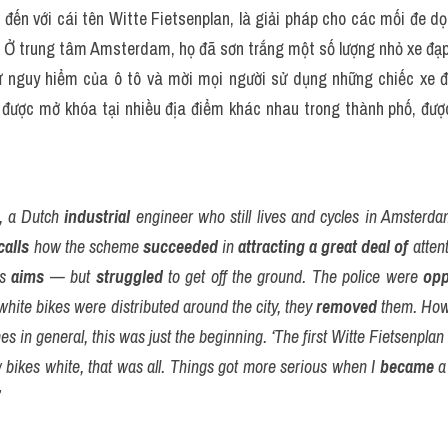
 đến với cái tên Witte Fietsenplan, là giải pháp cho các mối đe dọ
. Ở trung tâm Amsterdam, họ đã sơn trắng một số lượng nhỏ xe đạp
sự nguy hiểm của ô tô và mời mọi người sử dụng những chiếc xe 
 được mở khóa tại nhiều địa điểm khác nhau trong thành phố, được 
 a Dutch 
industrial
 engineer who still lives and cycles in Amsterda
calls
 how the scheme 
succeeded
 in 
attracting
a great deal of
 atten
s 
aims
 — but 
struggled
 to get off the ground. The police were 
op
hite bikes were distributed around the city, they 
removed
 them. How
s in general, this was just the beginning. ‘The first Witte Fietsenplan 
 bikes white, that was all. Things got more serious when I 
became
 a
’