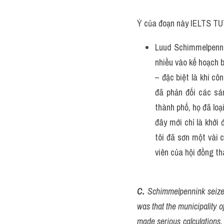
Ý của đoạn này IELTS TU
Luud Schimmelpennin
nhiều vào kế hoạch b
– đặc biệt là khi cô
đã phản đối các sán
thành phố, họ đã loạ
đây mới chỉ là khởi 
tôi đã sơn một vài c
viên của hội đồng t
C.
 Schimmelpennink seized
was that the municipality o
made serious calculations. 