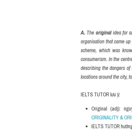
A.
 The 
original
 idea for a
organisation that came up 
scheme, which was known
consumerism. In the centr
describing the dangers of
locations around the city, 
IELTS TUTOR lưu ý:
Original (adj): 
ORIGINALITY & ORI
IELTS TUTOR hướng