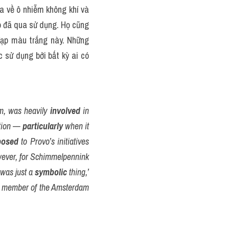
a về ô nhiễm không khí và 
 đã qua sử dụng. Họ cũng 
đạp màu trắng này. Những 
sử dụng bởi bất kỳ ai có 
m, was heavily 
involved
 in 
tion — 
particularly
 when it 
posed
 to Provo’s initiatives 
ever, for Schimmelpennink 
was just a 
symbolic
 thing,’ 
 member of the Amsterdam 