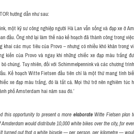
TOR hướng dẫn như sau:
k, một kỹ sư công nghiệp người Hà Lan vẫn sống và đạp xe ở Am
an đầu. Ông nhớ lại làm thế nào kế hoạch đã thành công trong việc t
ng khai các mục tiêu của Provo – nhưng có nhiều khó khăn trong vi
g kiến ​​của Provo và ngay khi những chiếc xe đạp màu trắng đ
i bỏ chúng. Tuy nhiên, đối với Schimmelpennink và các chương trình 
đầu. Kế hoạch Witte Fietsen đầu tiên chỉ là một thứ mang tính biểu
hiếc xe đạp màu trắng, đó là tất cả. Mọi thứ trở nên nghiêm túc hơ
hành phố Amsterdam hai năm sau đó.’
 this opportunity to present a more 
elaborate
 Witte Fietsen plan to
f Amsterdam would distribute 10,000 white bikes over the city, for everyo
It turned out that a white bicycle — per person, per kilometre — would