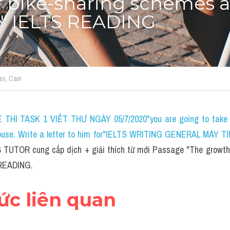
 bike-sharing schemes a
d" IELTS READING
ss,
Cam
THI TASK 1 VIẾT THƯ NGÀY 05/7/2020"you are going to take a 
house. Write a letter to him for"IELTS WRITING GENERAL MÁY TÍ
S TUTOR cung cấp dịch + giải thích từ mới Passage "The growth 
 READING.
hức liên quan 