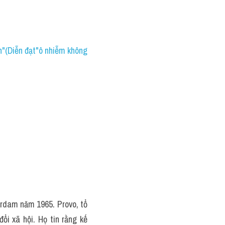
n"(Diễn đạt"ô nhiễm không 
rdam năm 1965. Provo, tổ 
i xã hội. Họ tin rằng kế 