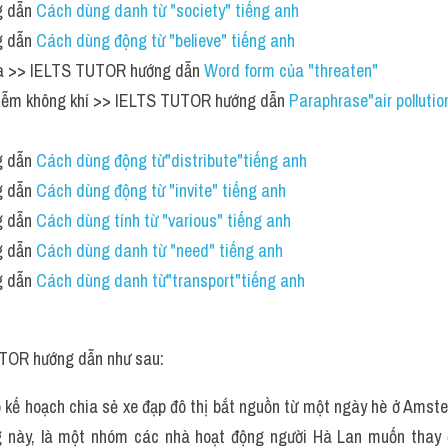
 dẫn 
Cách dùng danh từ "society" tiếng anh
 dẫn 
Cách dùng động từ "believe" tiếng anh
dọa >> IELTS TUTOR hướng dẫn 
Word form của "threaten"
 nhiễm không khí >> IELTS TUTOR hướng dẫn 
Paraphrase"air pollutio
 dẫn 
Cách dùng động từ"distribute"tiếng anh
 dẫn 
Cách dùng động từ "invite" tiếng anh 
 dẫn 
Cách dùng tính từ "various" tiếng anh
 dẫn 
Cách dùng danh từ "need" tiếng anh
 dẫn 
Cách dùng danh từ"transport"tiếng anh
TOR hướng dẫn như sau:
 kế hoạch chia sẻ xe đạp đô thị bắt nguồn từ một ngày hè ở Amste
 này, là một nhóm các nhà hoạt động người Hà Lan muốn thay đổ