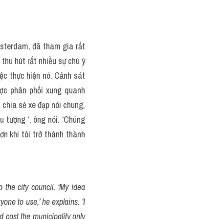
sterdam, đã tham gia rất 
hu hút rất nhiều sự chú ý 
ệc thực hiện nó. Cảnh sát 
ược phân phối xung quanh 
chia sẻ xe đạp nói chung, 
 tượng ‘, ông nói. ‘Chúng 
n khi tôi trở thành thành 
 the city council. ‘My idea 
ne to use,’ he explains. ‘I 
 cost the municipality only 