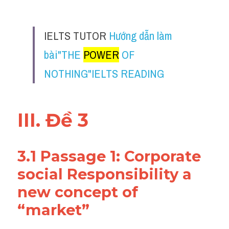
IELTS TUTOR 
Hướng dẫn làm 
bài"THE 
POWER
 OF 
NOTHING"IELTS READING
III. Đề 3
3.1 Passage 1: Corporate 
social Responsibility a 
new concept of 
“market”