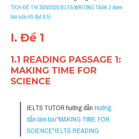
Social Issues
TÍCH ĐỀ THI 30/5/2020 IELTS WRITING TASK 2 (kèm 
bài sửa HS đạt 6.5)
Đề thi THPT
Technology
I. Đề 1
Advice
1.1 READING PASSAGE 1: 
IELTS Advice
MAKING TIME FOR 
Listening
SCIENCE
Speaking
Writing
IELTS TUTOR hướng dẫn 
Hướng 
Reading
dẫn làm bài"MAKING TIME FOR 
SCIENCE"IELTS READING
Đề thi thật IELTS Reading