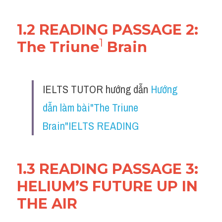
Vocabulary
1.2 READING PASSAGE 2: 
Education
1
The Triune
 Brain
Business
IELTS TUTOR hướng dẫn 
Hướng 
dẫn làm bài"The Triune 
Brain"IELTS READING
1.3 READING PASSAGE 3: 
HELIUM’S FUTURE UP IN 
THE AIR