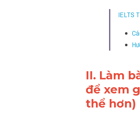
IELTS 
Cá
Hư
II. Làm b
để xem gi
thể hơn)