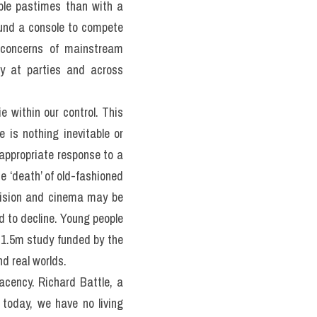
than 
Actual 
lped them in areas like 
video games can be found 
odd mix of the slightly 
 as video games and the 