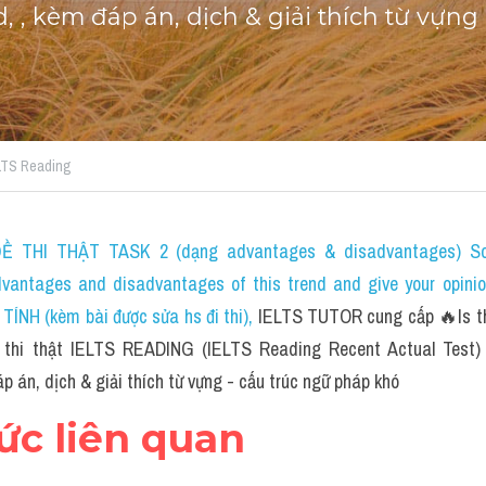
 , kèm đáp án, dịch & giải thích từ vựng 
ELTS Reading
 THI THẬT TASK 2 (dạng advantages & disadvantages) Som
dvantages and disadvantages of this trend and give your opini
NH (kèm bài được sửa hs đi thi)
, 
IELTS TUTOR cung cấp 🔥Is th
ề thi thật IELTS READING (IELTS Reading Recent Actual Test) 
 án, dịch & giải thích từ vựng - cấu trúc ngữ pháp khó
hức liên quan