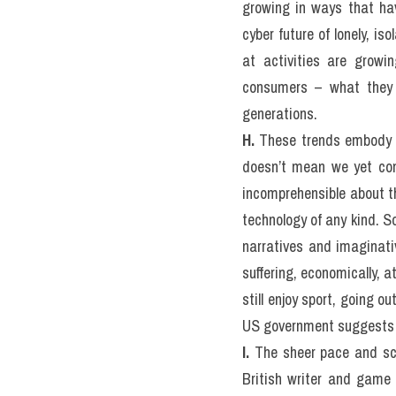
III. Is t
people rea
READING 
Test)
Is there more to video
A.
 Many people who spen
confidence-building, pre
almost nowhere within t
menacing and the alien.
culture that surrounds t