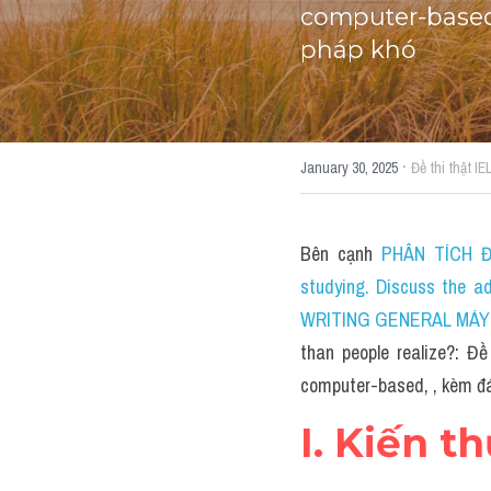
computer-based,
pháp khó
·
January 30, 2025
Đề thi thật I
Bên cạnh 
PHÂN TÍCH ĐỀ
studying. Discuss the a
WRITING GENERAL MÁY TÍ
than people realize?: Đ
computer-based, , kèm đáp
I. Kiến t