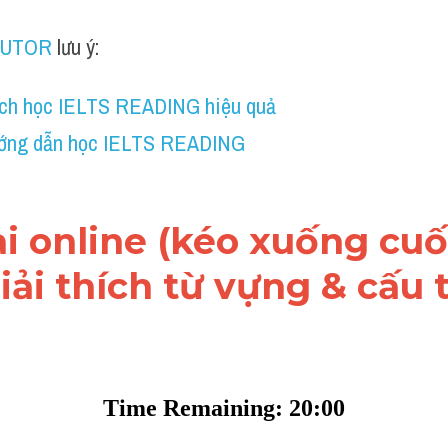
TUTOR
 lưu ý:
ch học IELTS READING hiệu quả
ớng dẫn học IELTS READING
ài online (kéo xuống cuối
ải thích từ vựng & cấu t