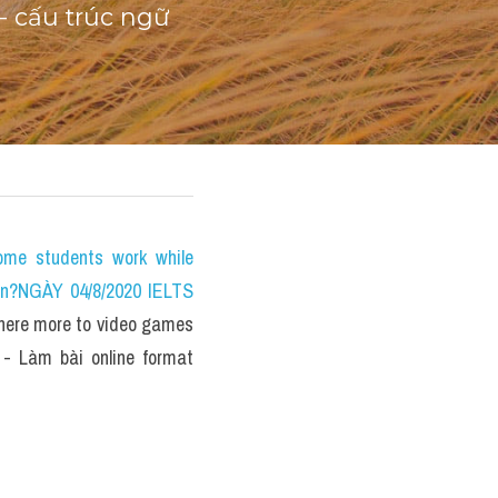
- cấu trúc ngữ 
e students work while 
on?NGÀY 04/8/2020 IELTS 
ere more to video games 
- Làm bài online format 