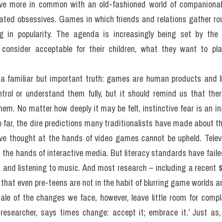
here more to video games 
lize?​: Đề thi thật IELTS 
(IELTS Reading Recent 
 games than people realize?
d a lot of time playing video games insist that they have he
sentation skills, and debating. Yet this way of thinking about 
he mainstream media, which still tends to treat games as an 
 This lack of awareness has become increasingly inappropriate,
hem have become very big business indeed.