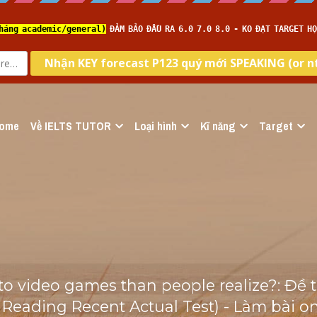
ome
Về IELTS TUTOR
Loại hình
Kĩ năng
Target
to video games than people realize?: Đề th
Reading Recent Actual Test) - Làm bài onl