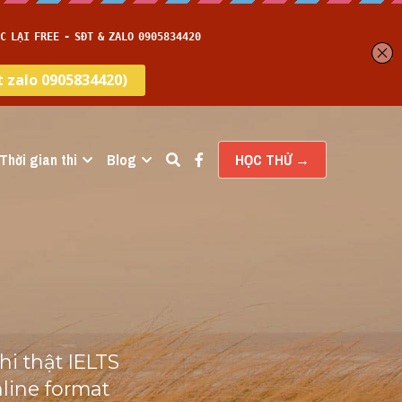
Thời gian thi
Blog
HỌC THỬ →
i thật IELTS 
ine format 