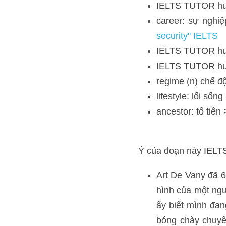
career: sự nghiệp >
IELTS TUTOR hướng
IELTS TUTOR hướng
regime (n) chế độ
lifestyle: lối sống 
ancestor: tổ tiên >
Ý của đoạn này IELTS TU
Art De Vany đã 62 t
người 32 tuổi. Mặc 
sức khỏe tốt. Sự ngh
nhưng anh ấy cho rằ
tiên thời đồ đá cũ c