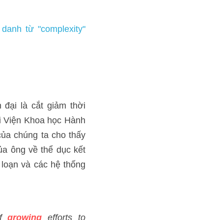
i lượng và tần suất, đồng 
ọc California, Irvine, cho 
ỗ lực cực độ''. Cách tiếp 
thuyết hỗn loạn và các hệ 
tand
 how the 
human
 body 
 Proponents
believe
 the key 
 the human genome is still 
stretches of inertia.