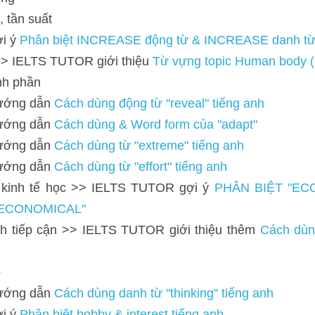
 dẫn 
Cách dùng động từ "reveal" tiếng anh
 dẫn 
Cách dùng & Word form của "adapt"
 dẫn 
Cách dùng từ "extreme" tiếng anh 
 dẫn 
Cách dùng từ "effort" tiếng anh
nh tế học >> IELTS TUTOR gợi ý 
PHÂN BIỆT "ECONOMY, EC
iếp cận >> IELTS TUTOR giới thiệu thêm 
Cách dùng động từ "appr
 dẫn 
Cách dùng danh từ "thinking" tiếng anh 
Phân biệt hobby & interest tiếng anh 
tạp >> IELTS TUTOR giới thiệu thêm 
Cách dùng danh từ "complexit
TOR hướng dẫn như sau: