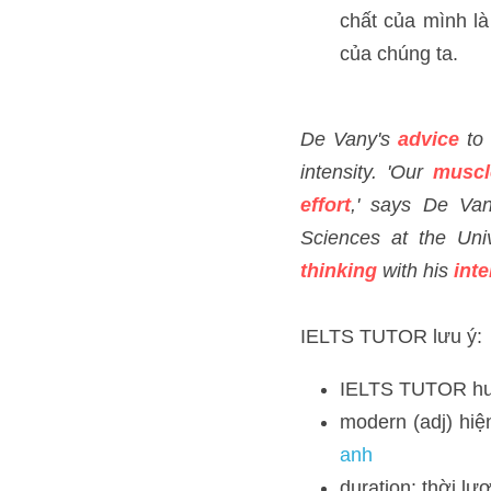
De Vany's 
advice
 to the 
fiber 
composition
reveal
the Institute of Mathematic
Darwinian 
thinking
 with h
IELTS TUTOR lưu ý:
IELTS TUTOR hướng
modern (adj) hiện đ
duration: thời lượng
frequency: tần số, t
IELTS TUTOR gợi ý 
muscle: cơ bắp >> I
composition: thành 