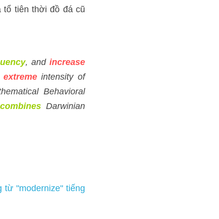
ease
 intensity. 'Our 
muscle
 professor of 
economics
 at 
roach
 to fitness 
combines
 tiếng anh 
IELTS