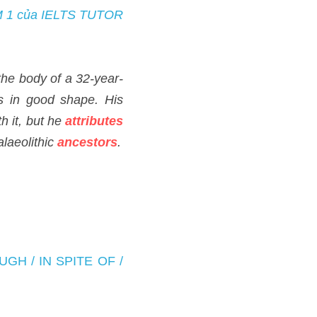
 KÈM 1 của IELTS TUTOR
ar-old. 
Although
 De Vany 
ssional baseball player may 
ired by the 
lifestyles
 of our 
OF / DESPITE