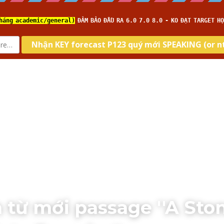
ome
Về IELTS TUTOR
Loại hình
Kĩ năng
Target
h từ mới passage ''A Sto