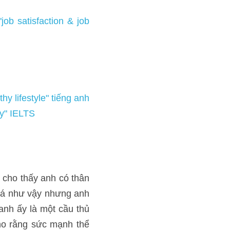
 job security" IELTS
tiếng anh
anh có thân hình của một 
 mình đang có tình trạng 
 thể có liên quan đến nó, 
 hứng từ lối sống của tổ 