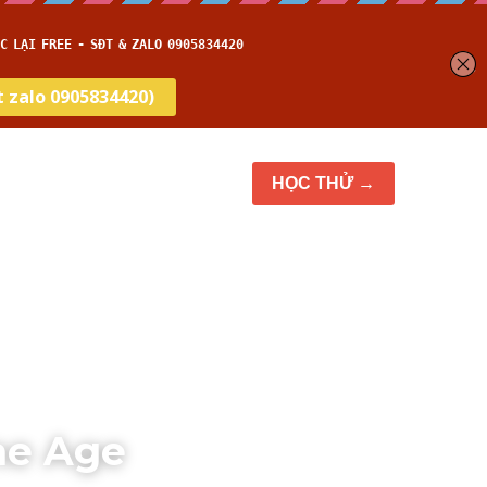
Thời gian thi
Blog
HỌC THỬ →
ne Age 