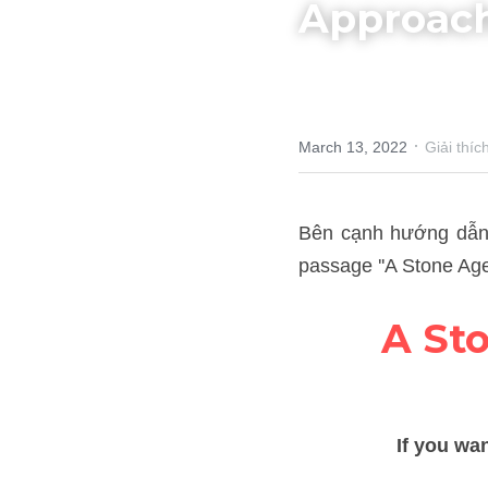
Approach 
·
March 13, 2022
Giải thích từ m
Bên cạnh hướng dẫn 
Cách
Approach to Exercise''.
A St
If yo