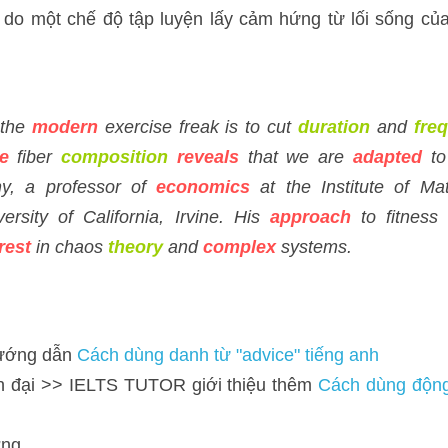
modern
 exercise freak is to cut 
duration
 and 
frequency
, and 
incr
s
 that we are 
adapted
to 
extreme
 intensity of 
effort
,' says De Vany, a
al Behavioral Sciences at the University of California, Irvine. His 
app
is
 interest
 in chaos
theory
 and 
complex
 systems.
 dẫn 
Cách dùng danh từ "advice" tiếng anh 
ại >> IELTS TUTOR giới thiệu thêm 
Cách dùng động từ "modernize"
ần suất
Phân biệt INCREASE động từ & INCREASE danh từ 
ELTS TUTOR giới thiệu 
Từ vựng topic Human body (cơ thể người) 
phần