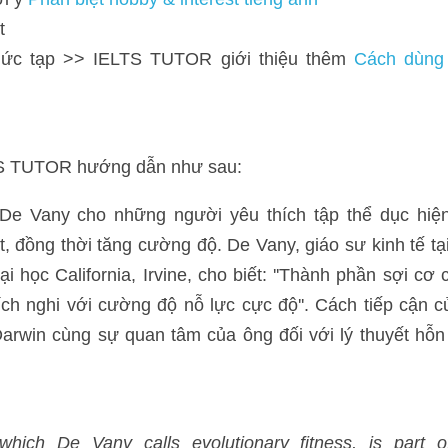
ny cho những người yêu thích tập thể dục hiện đại là cắt giảm thờ
e Vany, giáo sư kinh tế tại Viện Khoa học Hành vi Toán học tại Đại h
ợi cơ của chúng ta cho thấy rằng chúng ta thích nghi với cường độ n
ục kết hợp với tư duy Darwin cùng sự quan tâm của ông đối với lý 
e Vany calls evolutionary fitness, is part of 
growing
 efforts to
unders
tion
, and to use this 
knowledge
 to
improve
 our 
health
 and fitness.
r hunter-gatherer ancestors 
because
, they say, the vast 
majority
 of
thm
 of life which 
swung
between
 intense periods
of 
activity
 and long 
> IELTS TUTOR giới thiệu 
Từ vựng topic Science IELTS 