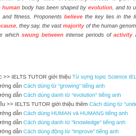
 dẫn 
Cách dùng từ "growing" tiếng anh 
 dẫn 
Cách dùng danh từ "evolution" tiếng anh 
 >> IELTS TUTOR giới thiệu thêm 
Cách dùng từ "understanding" ti
 dẫn 
Cách dùng HUMAN và HUMANS tiếng anh
 dẫn 
Cách dùng danh từ "knowledge" tiếng anh 
 dẫn 
Cách dùng động từ "improve" tiếng anh
 IELTS TUTOR giới thiệu 
Từ vựng topic Health / Health care / Medi
 dẫn 
Cách dùng động từ "believe" tiếng anh
 dẫn 
Cách dùng 
và 
PARAPHRASE "BECAUSE" TIẾNG ANH
 dẫn 
CÁCH DÙNG TỪ "Majority" TIẾNG ANH
 dẫn 
Cách dùng danh từ "rhythm" tiếng anh 
 dẫn 
Cách dùng động từ "swing" tiếng anh 
 dẫn 
Cách dùng từ "between" tiếng anh 
 dẫn 
Cách dùng danh từ "activity" tiếng anh 