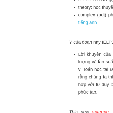
Lời khuyên của De Va
thời tăng cường độ. D
biết: ''Thành phần s
cận của ông về thể d
thống phức tạp.
This new 
science
, which D
has been shaped by 
evolu
lies in the lifestyle of ou
adapted to an ancient 
rhy
IELTS TUTOR lưu ý:
science: khoa học >