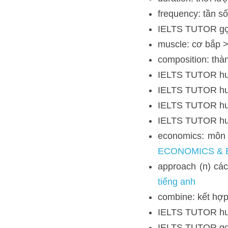
IELTS TUTOR hướng
IELTS TUTOR hướng
IELTS TUTOR hướng
IELTS TUTOR hướng
economics: môn ki
ECONOMICAL"
approach (n) cách t
combine: kết hợp
IELTS TUTOR hướng
IELTS TUTOR gợi ý 
theory: học thuyết
complex (adj) phức 
Ý của đoạn này IELTS TU