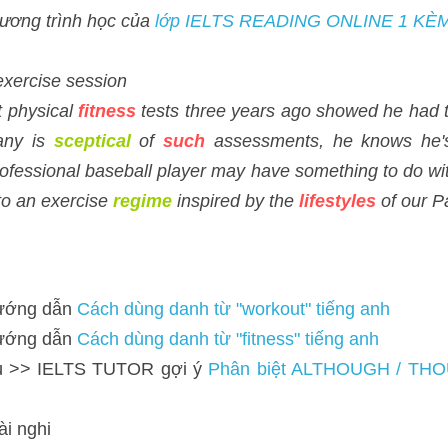
Bài tập thuộc chương trình học của 
lớp IELTS READING ONLINE 1
ise session
sical
fitness
 tests three years ago showed he had the body of a 32-ye
ssments, he knows he's in good shape. His former 
career
as
 a profe
t, but he 
attributes
his physical prowess to an exercise 
regime
 insp
 dẫn 
Cách dùng danh từ "workout" tiếng anh
 dẫn 
Cách dùng danh từ "fitness" tiếng anh 
> IELTS TUTOR gợi ý 
Phân biệt ALTHOUGH / THOUGH / IN SPITE 
nghi
 dẫn 
Cách dùng từ "SUCH" tiếng anh 