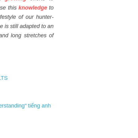
ếng anh 
cine IELTS 