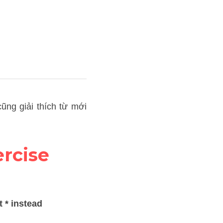
ới passage ''A Stone Age 
rcise
nstead