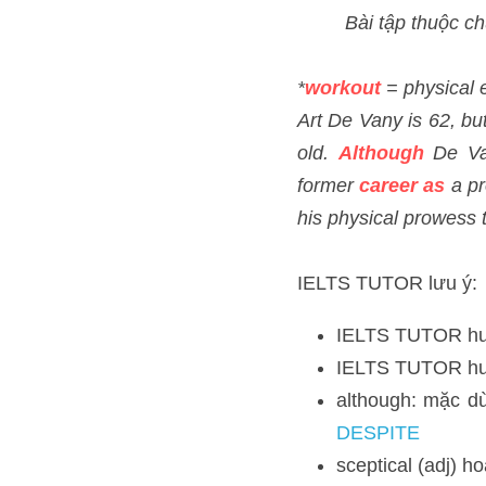
*
workout
= physical exerc
Art De Vany is 62, but phy
is
sceptical
 of 
such
 asse
have something to do with i
Palaeolithic 
ancestors
.
IELTS TUTOR lưu ý:
IELTS TUTOR hướng
IELTS TUTOR hướng
although: mặc dù >
sceptical (adj) hoài 
IELTS TUTOR hướng