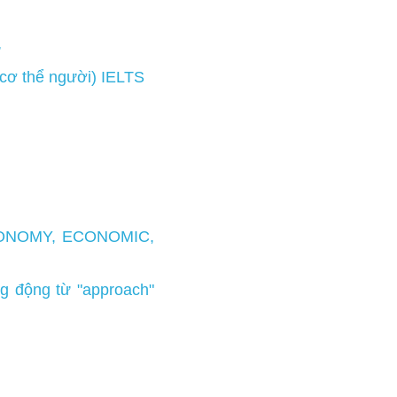
ONOMIC, ECONOMICS & 
oach" tiếng anh
y" tiếng anh