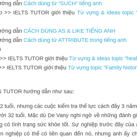
> IELTS TUTOR giới thiệu 
Từ vựng & Ideas topic "job satisfaction &
 dẫn 
CÁCH DÙNG AS & LIKE TIẾNG ANH 
 dẫn 
Cách dùng từ ATTRIBUTE trong tiếng anh
>> IELTS TUTOR giới thiệu 
Từ vựng & ideas topic "healthy lifestyle" 
> IELTS TUTOR giới thiệu 
Từ vựng topic "Family history" IELTS 
TOR hướng dẫn như sau:
uổi, nhưng các cuộc kiểm tra thể lực cách đây 3 năm cho thấy 
dù De Vany nghi ngờ về những đánh giá như vậy nhưng anh ấy biết
iệp trước đây của anh ấy là một cầu thủ bóng chày chuyên nghiệp có
ng sức mạnh thể chất của mình là do một chế độ tập luyện lấy cảm
ủa chúng ta.