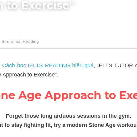
to Exercise''
ới bài Reading
 học IELTS READING hiệu quả
, IELTS TUTOR cũng giải thích từ m
one Age Approach to Exe
Forget those long arduous sessions in the gym.
u want to stay fighting fit, try a modern Stone Age workout * i