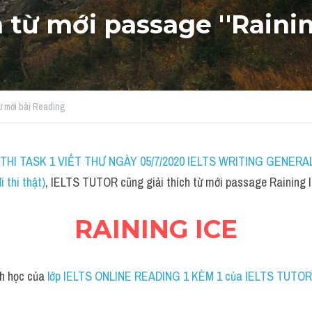
h từ mới passage ''Rainin
từ mới bài Reading
THI TASK 1 VIẾT THƯ NGÀY 05/7/2020 IELTS WRITING GENERAL 
i thi thật)
, IELTS TUTOR cũng giải thích từ mới passage Raining I
RAINING ICE
nh học của
 lớp IELTS ONLINE READING 1 KÈM 1 của IELTS TUTOR