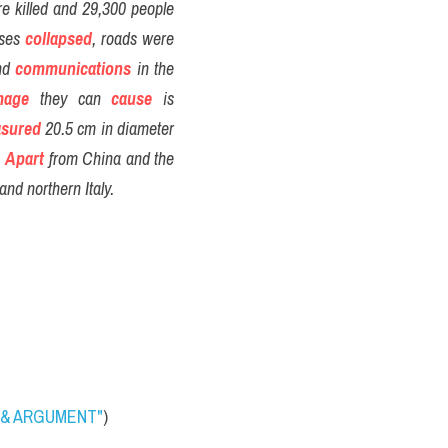
. 40 people were killed and 29,300 people 
ses 
collapsed
, roads were 
nd 
communications
 in the 
mage
 they can 
cause
 is 
sured
 20.5 cm in diameter 
 
Apart
 from China and the 
and northern Italy.
E & ARGUMENT"
)