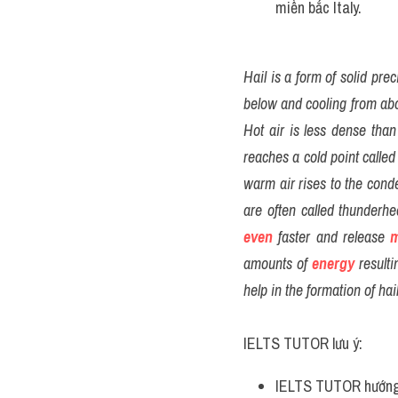
miền bắc Italy.
Hail is a form of solid pr
below and cooling from abo
Hot air is less dense than
reaches a cold point calle
warm air rises to the cond
are often called thunderh
even
 faster and release 
amounts of
energy
 result
help in the formation of hail
IELTS TUTOR lưu ý:
IELTS TUTOR hướng