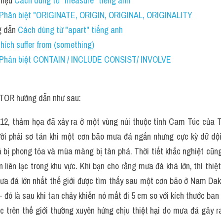
iệu 
Cách dùng từ "measure" tiếng anh
Phân biệt "ORIGINATE, ORIGIN, ORIGINAL, ORIGINALITY 
 dẫn 
Cách dùng từ "apart" tiếng anh 
thích suffer from (something) 
Phân biệt CONTAIN / INCLUDE CONSIST/ INVOLVE
TOR hướng dẫn như sau:
2, thảm họa đã xảy ra ở một vùng núi thuộc tỉnh Cam Túc của Tr
ời phải sơ tán khi một cơn bão mưa đá ngắn nhưng cực kỳ dữ dội
á bị phong tỏa và mùa màng bị tàn phá. Thời tiết khắc nghiệt cũng
n liên lạc trong khu vực. Khi bạn cho rằng mưa đá khá lớn, thì thiệ
 Mưa đá lớn nhất thế giới được tìm thấy sau một cơn bão ở Nam Dak
- đó là sau khi tan chảy khiến nó mất đi 5 cm so với kích thước ban
c trên thế giới thường xuyên hứng chịu thiệt hại do mưa đá gây 