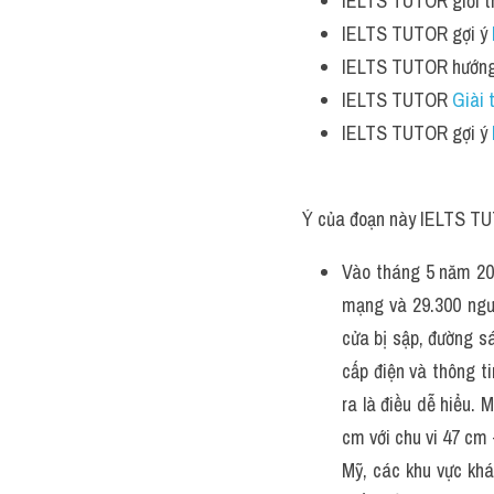
IELTS TUTOR giới th
IELTS TUTOR gợi ý 
IELTS TUTOR hướng
IELTS TUTOR 
Giài 
IELTS TUTOR gợi ý 
Ý của đoạn này IELTS TU
Vào tháng 5 năm 201
mạng và 29.300 ngư
cửa bị sập, đường s
cấp điện và thông ti
ra là điều dễ hiểu.
cm với chu vi 47 cm 
Mỹ, các khu vực khá