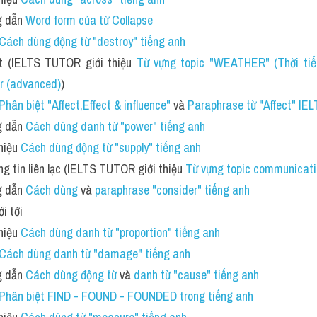
 dẫn 
Word form của từ Collapse 
Cách dùng động từ "destroy" tiếng anh 
ết (IELTS TUTOR giới thiệu 
Từ vựng topic "WEATHER" (Thời tiế
r (advanced)
)
Phân biệt "Affect,Effect & influence" 
và 
Paraphrase từ "Affect" IE
 dẫn 
Cách dùng danh từ "power" tiếng anh
iệu 
Cách dùng động từ "supply" tiếng anh 
 tin liên lạc (IELTS TUTOR giới thiệu 
Từ vựng topic communicati
 dẫn 
Cách dùng 
và 
paraphrase "consider" tiếng anh
ới tới
iệu 
Cách dùng danh từ "proportion" tiếng anh 
Cách dùng danh từ "damage" tiếng anh 
 dẫn 
Cách dùng động từ 
và 
danh từ "cause" tiếng anh 
Phân biệt FIND - FOUND - FOUNDED trong tiếng anh 