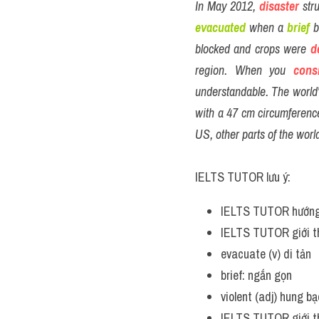
In May 2012, 
disaster
str
evacuated
 when a 
brief
 
blocked and crops were 
d
region. When you
cons
understandable. The world'
with a 47 cm circumference 
US, other parts of the world
IELTS TUTOR lưu ý:
IELTS TUTOR hướng
IELTS TUTOR giới th
evacuate (v) di tản
brief: ngắn gọn
violent (adj) hung b
IELTS TUTOR giới th