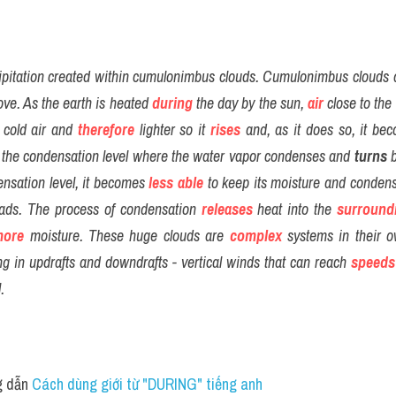
ecipitation created within cumulonimbus clouds. Cumulonimbus clouds 
ve. As the earth is heated 
during
 the day by the sun,
air
 close to the 
 cold air and 
therefore
 lighter so it 
rises
 and, as it does so, it be
d the condensation level where the water vapor condenses and 
turns
 
ensation level, it becomes
less
able
 to keep its moisture and condens
eads. The process of condensation 
releases
 heat into the 
surround
more
 moisture. These huge clouds are 
complex
 systems in their o
ing in updrafts and downdrafts - vertical winds that can reach 
speeds
.
 dẫn 
Cách dùng giới từ "DURING" tiếng anh 