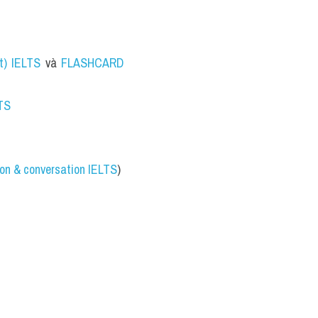
t) IELTS 
và 
FLASHCARD 
LTS
on & conversation IELTS
)