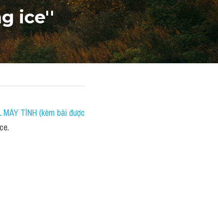
g ice''
MÁY TÍNH (kèm bài được 
ce.