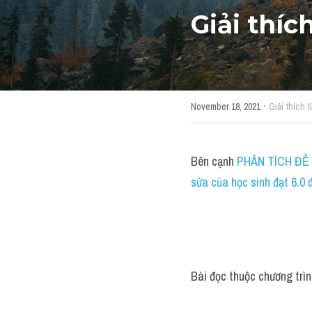
Giải thíc
·
November 18, 2021
Giải thích 
Bên cạnh 
PHÂN TÍCH ĐỀ 
sửa của học sinh đạt 6.0 đ
Bài đọc thuộc chương trì