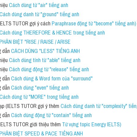
iệu 
Cách dùng từ "air" tiếng anh 
Cách dùng danh từ "ground" tiếng anh 
(IELTS TUTOR gợi ý cách 
Paraphrase động từ "become" tiếng anh)
Cách dùng THEREFORE & HENCE trong tiếng anh
PHÂN BIỆT "RISE / RAISE / ARISE
 dẫn 
CÁCH DÙNG "LESS" TIẾNG ANH 
iệu 
Cách dùng tính từ "able" tiếng anh 
iệu 
Cách dùng động từ "release" tiếng anh 
 dẫn 
Cách dùng & Word form của "surround"
 dẫn 
Cách dùng "even" tiếng anh 
Cách dùng từ "MORE" trong tiếng anh 
tạp (IELTS TUTOR gợi ý thêm 
Cách dùng danh từ "complexity" tiến
 dẫn 
Cách dùng động từ "contain" tiếng anh 
(IELTS TUTOR giới thiệu thêm 
Từ vựng topic Energy IELTS)
PHÂN BIỆT SPEED & PACE TIẾNG ANH