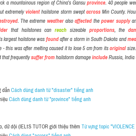
uck a mountainous region of China's Gansu 
province
but extremely
violent
 hailstone storm swept 
across
 Min County. Hou
estroyed
. The extreme
weather
 also 
affected
 the 
power
supply
 a
ider
that hailstones can 
reach
 sizeable 
proportions
, the 
da
s largest hailstone was 
found
 after a storm in South Dakota and 
mea
- this was after melting caused it to lose 5 cm from its 
original
 size.
 that frequently
suffer from
 hailstorm damage 
include
 Russia, India 
 dẫn 
Cách dùng danh từ "disaster" tiếng anh
iệu 
Cách dùng danh từ "province" tiếng anh 
ạo, dữ dội (IELtS TUTOR giới thiệu thêm 
Từ vựng topic "VIOLENC
iệu 
Cách dùng "across" tiếng anh 