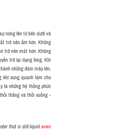
ự nóng lên từ bên dưới và 
đất trở nên ấm hơn. Không 
nó trở nên mát hơn. Không 
ển trở lại dạng lỏng. Khi 
thành những đám mây lớn, 
g khí xung quanh làm cho 
y là những hệ thống phức 
hổi thẳng và thổi xuống - 
r that is still liquid 
even 