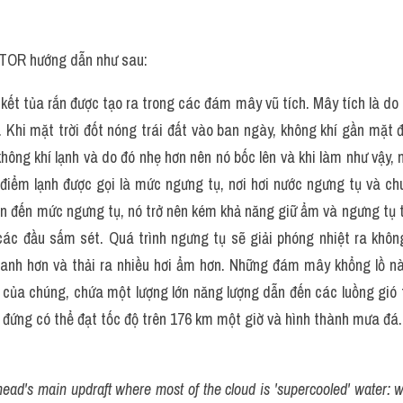
TOR hướng dẫn như sau:
ết tủa rắn được tạo ra trong các đám mây vũ tích. Mây tích là do s
. Khi mặt trời đốt nóng trái đất vào ban ngày, không khí gần mặt 
không khí lạnh và do đó nhẹ hơn nên nó bốc lên và khi làm như vậy, 
điểm lạnh được gọi là mức ngưng tụ, nơi hơi nước ngưng tụ và chuy
ên đến mức ngưng tụ, nó trở nên kém khả năng giữ ẩm và ngưng tụ 
các đầu sấm sét. Quá trình ngưng tụ sẽ giải phóng nhiệt ra khôn
hanh hơn và thải ra nhiều hơi ẩm hơn. Những đám mây khổng lồ nà
 của chúng, chứa một lượng lớn năng lượng dẫn đến các luồng gió t
 đứng có thể đạt tốc độ trên 176 km một giờ và hình thành mưa đá.
head's main updraft where most of the cloud is 'supercooled' water: wate