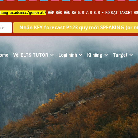
ome
Về IELTS TUTOR
Loại hình
Kĩ năng
Target