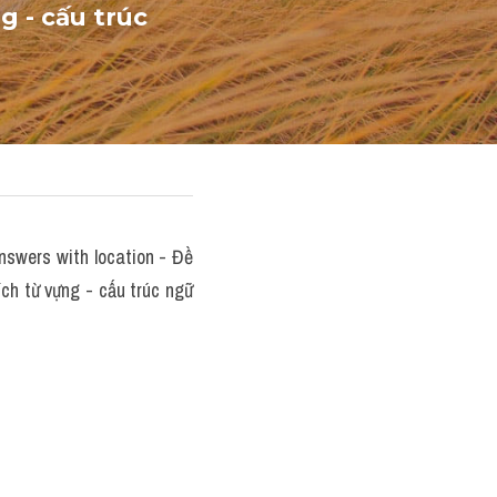
 - cấu trúc 
nswers with location - Đề 
h từ vựng - cấu trúc ngữ 