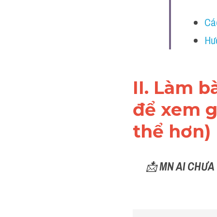
Cá
Hư
II. Làm b
để xem gi
thể hơn)
📩 
MN AI CHƯA