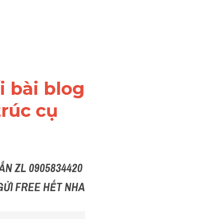
 bài blog 
rúc cụ 
N ZL 0905834420 
GỬI FREE HẾT NHA