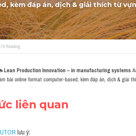
, kèm đáp án, dịch & giải thích từ vựng
IELTS Reading
🔥
Lean Production Innovation – in manufacturing systems 
A
 bài online format computer-based, kèm đáp án, dịch & giải thíc
hức liên quan
TUTOR
 lưu ý: