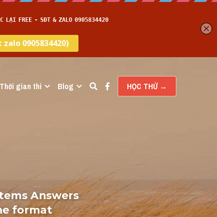
Thời gian thi
Blog
HỌC THỬ →
stems Answers 
ne format 