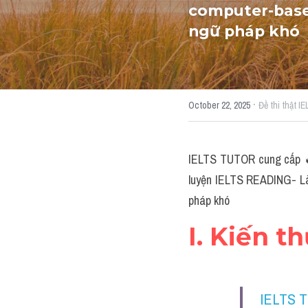
computer-based
ngữ pháp khó
·
October 22, 2025
Đề thi thật 
IELTS TUTOR cung cấp 
luyện IELTS READING- Làm
pháp khó
I. Kiến t
IELTS 