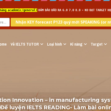
ome
Về IELTS TUTOR
Loại hình
Kĩ năng
Target
ion Innovation – in manufacturing sy
- Đề luyện IELTS READING- Làm bài onli