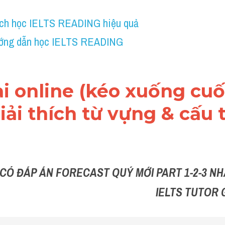
ch học IELTS READING hiệu quả
ớng dẫn học IELTS READING
ài online (kéo xuống cuối
ải thích từ vựng & cấu t
 CÓ ĐÁP ÁN FORECAST QUÝ MỚI PART 1-2-3 NHẮ
IELTS TUTOR 