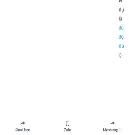
ví 
dụ 
là 
đủ 
độ 
dà
i
)
Khoá học
Zalo
Messenger