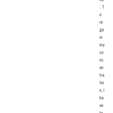
: T
o 
re
ga
in 
my 
co
nc
en
tra
tio
n, I 
ha
ve 
to 