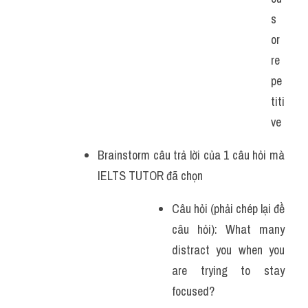
s 
or 
re
pe
titi
ve
Brainstorm câu trả lời của 1 câu hỏi mà 
IELTS TUTOR đã chọn 
Câu hỏi (phải chép lại đề 
câu hỏi): What many 
distract you when you 
are trying to stay 
focused?