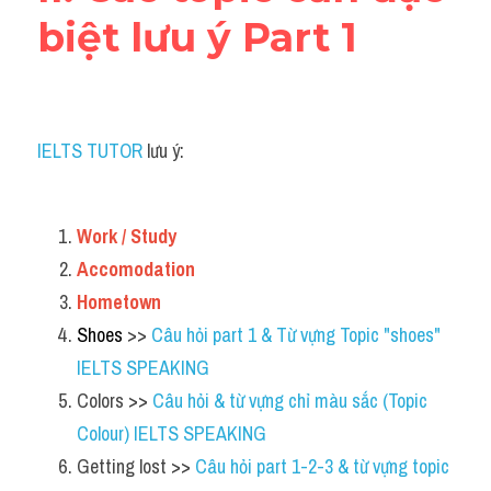
Vocabulary
biệt lưu ý Part 1
Education
Business
IELTS TUTOR
 lưu ý:
Work / Study 
Accomodation
Hometown
Shoes
 >> 
Câu hỏi part 1 & Từ vựng Topic "shoes" 
IELTS SPEAKING 
Colors >> 
Câu hỏi & từ vựng chỉ màu sắc (Topic 
Colour) IELTS SPEAKING
Getting lost >> 
Câu hỏi part 1-2-3 & từ vựng topic 