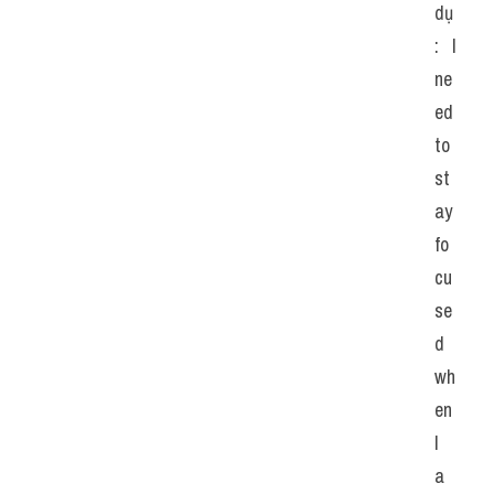
dụ
: I 
ne
ed 
to 
st
ay 
fo
cu
se
d 
wh
en 
I 
a