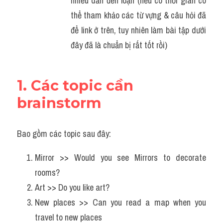
nhiều dẫn đến loạn (nếu có thời gian có 
thể tham khảo các từ vựng & câu hỏi đã 
để link ở trên, tuy nhiên làm bài tập dưới 
đây đã là chuẩn bị rất tốt rồi)
1. Các topic cần 
brainstorm
Bao gồm các topic sau đây:
Mirror >> Would you see Mirrors to decorate 
rooms? 
Art >> Do you like art?
New places >> Can you read a map when you 
travel to new places