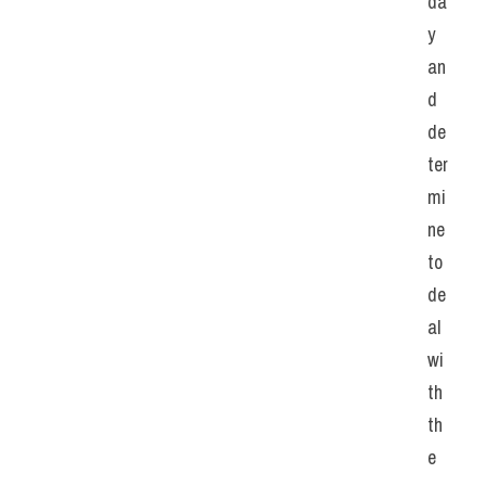
da
y 
an
d 
de
ter
mi
ne 
to 
de
al 
wi
th 
th
e