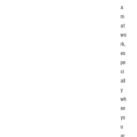
a
m 
at 
wo
rk, 
es
pe
ci
all
y 
wh
en 
yo
u 
ar