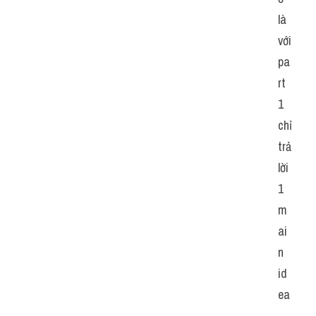
là 
với 
pa
rt 
1 
chỉ 
trả 
lời 
1 
m
ai
n 
id
ea
, 