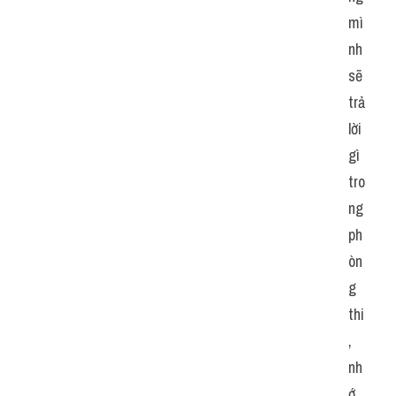
mì
nh 
sẽ 
trả 
lời 
gì 
tro
ng 
ph
òn
g 
thi
, 
nh
ớ 