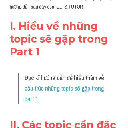
Social Issues
hướng dẫn sau đây của IELTS TUTOR
Đề thi THPT
I. Hiểu về những 
Technology
topic sẽ gặp trong 
Advice
Part 1
IELTS Advice
Listening
Đọc kĩ hướng dẫn để hiểu thêm về 
Speaking
cấu trúc những topic sẽ gặp trong 
Writing
part 1
Reading
Đề thi thật IELTS Reading
II. Các topic cần đặc 