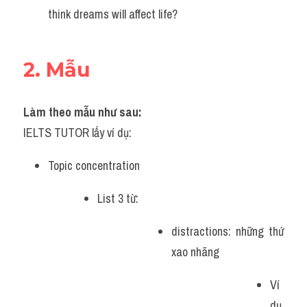
think dreams will affect life?
2. Mẫu
Làm theo mẫu như sau:
IELTS TUTOR lấy ví dụ:
Topic concentration
List 3 từ:
distractions: những thứ 
xao nhãng
Ví 
dụ