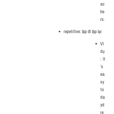
ac
he
rs.
repetitive: lặp đi lặp lại
Ví 
dụ
: It
’s 
ea
sy 
to 
da
yd
re