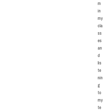
m 
in 
my 
cla
ss
es 
an
d 
lis
te
nin
g 
to 
my 
te