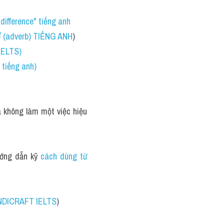
difference" tiếng anh
(adverb) TIẾNG ANH
)
 IELTS)
tiếng anh)
 không làm một việc hiệu 
ướng dẫn kỹ 
cách dùng từ 
ANDICRAFT IELTS
)