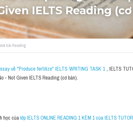
Given IELTS Reading (cơ
ừ mới bài Reading
essay về "Produce fertilize" IELTS WRITING TASK 1
 , IELTS TUTO
No - Not Given IELTS Reading (cơ bản).
nh học của
 lớp IELTS ONLINE READING 1 KÈM 1 của IELTS TUTOR