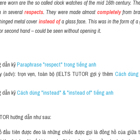
were worn are the so called clock watches of the mid 16th century. Th
 in several 
respects
. They were made almost 
completely
 from bra
 hinged metal cover 
instead of
 a glass face. This was in the form of a g
r second hand – could be seen without opening it.
 dẫn kỹ 
Paraphrase
"respect" trong tiếng anh
ly (adv): trọn vẹn, toàn bộ (IELTS TUTOR gợi ý thêm 
Cách dùng đ
 dẫn kỹ 
Cách dùng "instead" & "instead of" tiếng anh
TOR hướng dẫn như sau:
 đầu tiên được đeo là những chiếc được gọi là đồng hồ của giữa t