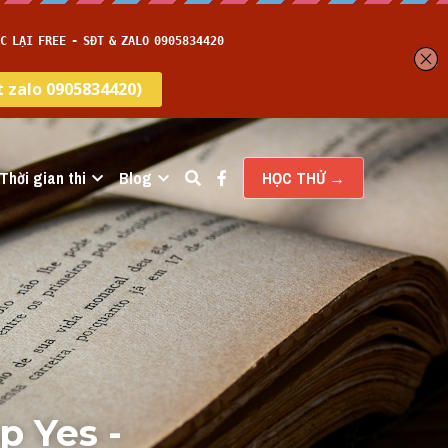
Thời gian thi
Blog
HỌC THỬ →
 Yes - 