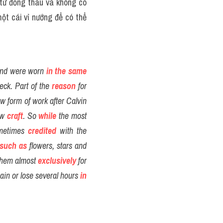
từ đồng thau và không có 
ột cái vỉ nướng để có thể 
and were worn
in the same 
eck. Part of the 
reason
 for 
w form of work after Calvin 
ew 
craft
. So 
while
 the most 
metimes 
credited
 with the 
such as
 flowers, stars and 
them almost 
exclusively
 for 
ain or lose several hours 
in 