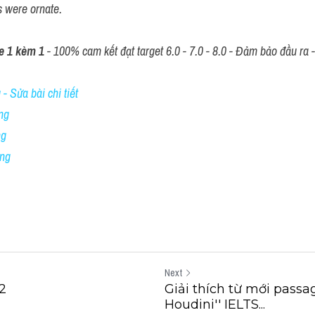
es were ornate.
e 1 kèm 1
 - 100% cam kết đạt target 6.0 - 7.0 - 8.0 - Đảm bảo đầu ra - 
- Sửa bài chi tiết
ng
ng
ing
Next
2
Giải thích từ mới passa
Houdini'' IELTS...