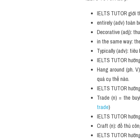
IELTS TUTOR giới t
entirely (adv) toàn 
Decorative (adj): th
in the same way: t
Typically (adv): tiêu
IELTS TUTOR hướng
Hang around (ph. V)
quả cụ thể nào.
IELTS TUTOR hướng
Trade (n) = the bu
trade
)
IELTS TUTOR hướng
Craft (n): đồ thủ c
IELTS TUTOR hướng