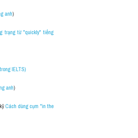
ếng anh
)
 trạng từ "quickly" tiếng 
 trong IELTS)
ếng anh
)
kỹ 
Cách dùng cụm "in the 