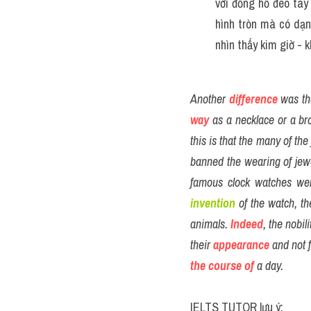
với đồng hồ đeo tay
hình tròn mà có dạng
nhìn thấy kim giờ - 
Another 
difference
 was th
way
 as a necklace or a br
this is that the many of th
banned the wearing of jewe
famous clock watches we
invention
 of the watch, t
animals. 
Indeed
, the nobil
their 
appearance
 and not 
the course of
 a day.
IELTS TUTOR lưu ý: