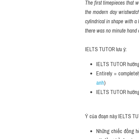
The first timepieces that 
the modern day wristwatch
cylindrical in shape with a
there was no minute hand o
IELTS TUTOR lưu ý:
IELTS TUTOR hướng
Entirely = complete
anh
)
IELTS TUTOR hướng
Ý của đoạn này IELTS TU
Những chiếc đồng hồ