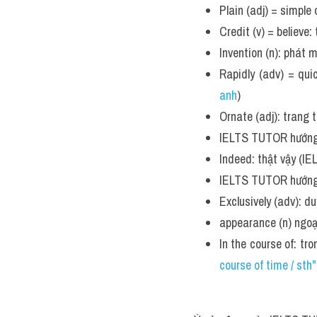
Plain (adj) = simple 
Credit (v) = believe
Invention (n): phát 
Rapidly (adv) = qu
anh
)
Ornate (adj): trang 
IELTS TUTOR hướng 
Indeed: thật vậy (I
IELTS TUTOR hướng
Exclusively (adv): d
appearance (n) ngoạ
In the course of: tr
course of time / sth"