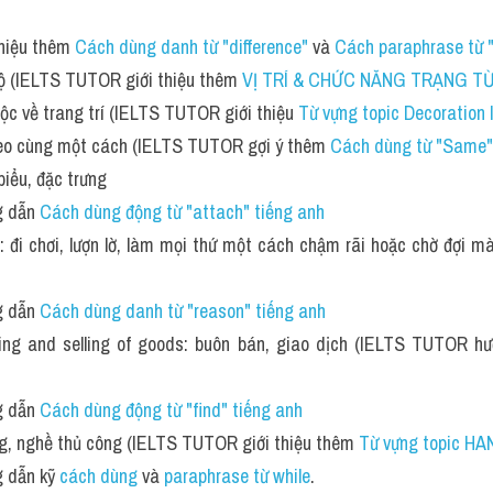
hiệu thêm 
Cách dùng danh từ "difference" 
và 
Cách paraphrase từ "
bộ (IELTS TUTOR giới thiệu thêm 
VỊ TRÍ & CHỨC NĂNG TRẠNG TỪ 
uộc về trang trí (IELTS TUTOR giới thiệu 
Từ vựng topic Decoration
heo cùng một cách (IELTS TUTOR gợi ý thêm 
Cách dùng từ "Same" 
 biểu, đặc trưng
 dẫn 
Cách dùng động từ "attach" tiếng anh
: đi chơi, lượn lờ, làm mọi thứ một cách chậm rãi hoặc chờ đợi mà
 dẫn 
Cách dùng danh từ "reason" tiếng anh
ying and selling of goods: buôn bán, giao dịch (IELTS TUTOR h
 dẫn 
Cách dùng động từ "find" tiếng anh
ông, nghề thủ công (IELTS TUTOR giới thiệu thêm 
Từ vựng topic H
 dẫn kỹ 
cách dùng
 và 
paraphrase từ while
.