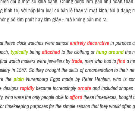
 hiện đại ở một số khía cạnh. Chúng được làm gần như hoàn toàn 
 hình trụ với nắp kim loại có bản lề thay vì mặt kính. Nó ở dạng m
không có kim phút hay kim giây - mà không cần mở ra.
at these clock watches were almost 
entirely
decorative
 in purpose 
ooch, 
typically
 being 
attached
 to the clothing or 
hung around
 the n
e first watch makers were jewellers by 
trade
, men who had to 
find
 a ne
llery in 1547. So they brought the skills of ornamentation to their n
re the 
plain
 Nuremburg Eggs made by Peter Henlein, who is so
he designs 
rapidly
 became increasingly 
ornate
 and included shapes 
ity, who were the only people able to 
afford
 these timepieces, bought 
for timekeeping purposes for the simple reason that they would often g