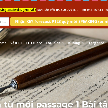
ome
Về IELTS TUTOR
Loại hình
Kĩ năng
Target
h từ mới passage 1 Bài tập