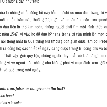
TOR hướng dẫn như sau:
nữa là những chiếc đồng hồ này hầu như chỉ có mục đích trang trí 
một chiếc trâm cài, thường được gắn vào quần áo hoặc treo quanh 
ồ đầu tiên là thợ kim hoàn, những người phải tìm một hình thức là
 năm 1547. Vì vậy, họ đã đưa kỹ năng trang trí của mình lên món đ
nổi tiếng nhất là Quả trứng Nuremburg đơn giản được làm bởi Peter
nh ra đồng hồ; các thiết kế ngày càng được trang trí công phu và 
t. Thật vậy, giới quý tộc, những người duy nhất có khả năng mua 
ng vì vẻ ngoài của chúng chứ không phải vì mục đích xem giờ vì
t vài giờ trong một ngày.
ts true, false, or not given in the text?
 one hand
ed as a jeweler