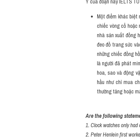
Ý của đoạn này IELTS TU
Một điểm khác biệt 
chiếc vòng cổ hoặc 
nhà sản xuất đồng h
đeo đồ trang sức vào
những chiếc đồng hồ 
là người đã phát mi
hoa, sao và động vậ
hầu như chỉ mua chú
thường tăng hoặc mấ
Are the following statemen
1. Clock watches only had
2. Peter Henlein first work