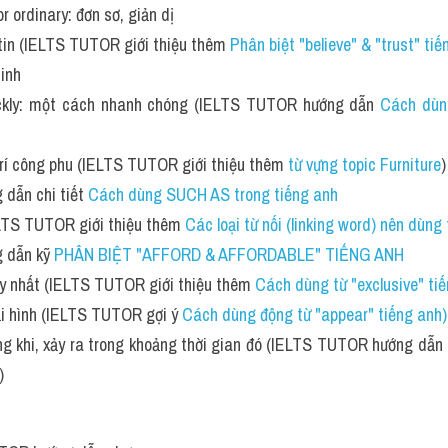
or ordinary: đơn sơ, giản dị
: tin (IELTS TUTOR giới thiệu thêm 
Phân biệt "believe" & "trust" ti
minh
ickly: một cách nhanh chóng (IELTS TUTOR hướng dẫn 
Cách dùng
trí công phu (IELTS TUTOR giới thiệu thêm 
từ vựng topic Furniture
)
dẫn chi tiết 
Cách dùng SUCH AS trong tiếng anh
ELTS TUTOR giới thiệu thêm 
Các loại từ nối (linking word) nên dùng
 dẫn kỹ 
PHÂN BIỆT "AFFORD & AFFORDABLE" TIẾNG ANH
uy nhất (IELTS TUTOR giới thiệu thêm 
Cách dùng từ "exclusive" ti
i hình (IELTS TUTOR gợi ý 
Cách dùng động từ "appear" tiếng anh)
ong khi, xảy ra trong khoảng thời gian đó (IELTS TUTOR hướng dẫn 
)