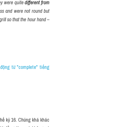
ey were quite 
different from
ss and were not round but 
rill so that the hour hand – 
ộng từ "complete" tiếng 
hế kỷ 16. Chúng khá khác 