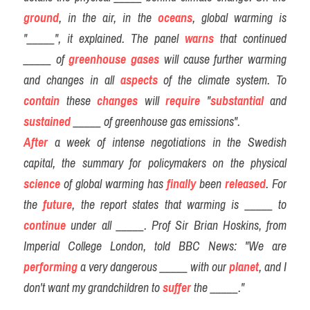
Vocabulary
ground
, in the air, in the 
oceans
, global warming is 
"_____", it explained. The panel 
warns
 that continued 
Education
_____ of 
greenhouse gases
 will cause further warming 
Business
and changes in all 
aspects
 of the climate system. To 
contain
 these 
changes
 will 
require
 "
substantial
 and 
sustained
 _____ of greenhouse gas emissions".
After
 a week of intense negotiations in the Swedish 
capital, the summary for policymakers on the physical 
science
 of global warming has 
finally
 been 
released
. For 
the 
future
, the report states that warming is _____ to 
continue
 under all _____. Prof Sir Brian Hoskins, from 
Imperial College London, told BBC News: "We are 
performing
 a very dangerous _____ with our 
planet
, and I 
don't want my grandchildren to 
suffer
 the _____."