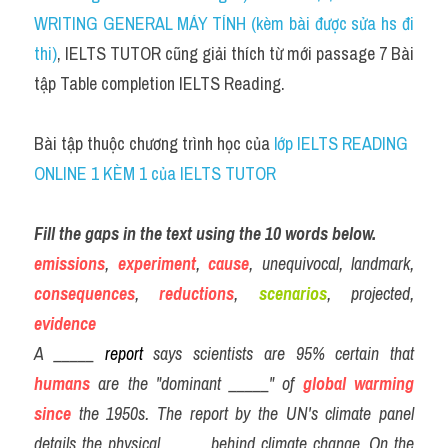
Social Issues
WRITING GENERAL MÁY TÍNH (kèm bài được sửa hs đi 
thi)
, IELTS TUTOR cũng giải thích từ mới passage 7 Bài 
Đề thi THPT
tập Table completion IELTS Reading.
Technology
Bài tập thuộc chương trình học của
 lớp IELTS READING 
Advice
ONLINE 1 KÈM 1 của IELTS TUTOR
IELTS Advice
Fill the gaps in the text using the 10 words below.
Listening
emissions
, 
experiment
, 
cause
, unequivocal, landmark, 
Speaking
consequences
,
 reductions
, 
scenarios
, projected, 
evidence
Writing
A _____ 
report
 says scientists are 95% certain that 
Reading
humans
 are the "dominant _____" of 
global warming
since
 the 1950s. The report by the UN's climate panel 
Đề thi thật IELTS Reading
details the physical _____ behind climate change. On the 