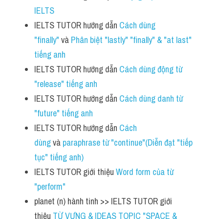
IELTS
IELTS TUTOR hướng dẫn 
Cách dùng 
"finally"
 và 
Phân biệt "lastly" "finally" & "at last" 
tiếng anh
IELTS TUTOR hướng dẫn 
Cách dùng động từ 
"release" tiếng anh 
IELTS TUTOR hướng dẫn 
Cách dùng danh từ 
"future" tiếng anh
IELTS TUTOR hướng dẫn 
Cách 
dùng 
và 
paraphrase từ "continue"(Diễn đạt "tiếp 
tục" tiếng anh)
IELTS TUTOR giới thiệu 
Word form của từ 
"perform"
planet (n) hành tinh >> IELTS TUTOR giới 
thiệu 
TỪ VỰNG & IDEAS TOPIC "SPACE & 