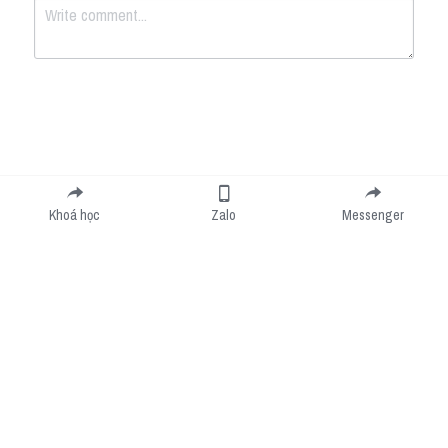
Submit
Cancel
Khoá học
Zalo
Messenger
Cookie Use
We use cookies to improve browsing experience, security, and data collection. By