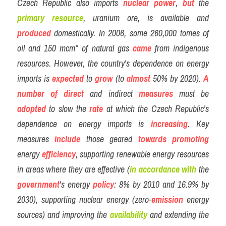
Czech Republic also imports 
nuclear power
, 
but
 the 
Vocabulary
primary
resource
, uranium ore, is available and 
produced
Education
domestically. In 2006, some 260,000 tomes of 
oil and 150 mcm* of natural gas 
came
 from indigenous 
Business
resources. However, the country's dependence on energy 
imports is 
expected
 to 
grow
 (to 
almost
 50% by 2020). 
A 
number of
direct
 and indirect 
measures
 must be 
adopted
 to slow the 
rate
 at which the Czech Republic’s 
dependence on energy imports is 
increasing
. Key 
measures 
include
 those geared 
towards
promoting
energy 
efficiency
, supporting renewable energy resources 
in areas where they are effective (
in accordance with
 the 
government
's energy 
policy
: 8% by 2010 and 16.9% by 
2030), supporting nuclear energy (zero-
emission
 energy 
sources) and improving the 
availability
 and extending the