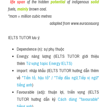
life span
 of the hidden 
potential
 of indigenous 
solid
fuels, 
mainly
 brown coal.
*mcm = million cubic metres
adapted from www.euracoauorg
IELTS TUTOR lưu ý:
Dependence (n): sự phụ thuộc
Energy: năng lượng (IELTS TUTOR giới thiệu 
thêm 
Từ vựng topic Energy IELTS)
import: nhập khẩu (IELTS TUTOR hướng dẫn thêm 
về 
"Tiền tố, hậu tố" / "Tiếp đầu ngữ,Tiếp vị ngữ" 
tiếng anh
)
Favourable (adj): thuận lợi, triển vọng (IELTS 
TUTOR hướng dẫn kỹ 
Cách dùng "favourable" 
tiếng anh
)