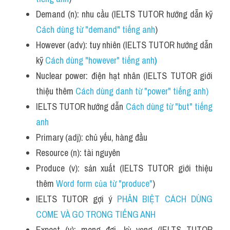
Demand (n): nhu cầu (IELTS TUTOR hướng dẫn kỹ
Cách dùng từ "demand" tiếng anh
)
However (adv): tuy nhiên (IELTS TUTOR hướng dẫn 
kỹ 
Cách dùng "however" tiếng anh
)
Nuclear power: điện hạt nhân (IELTS TUTOR giới 
thiệu thêm 
Cách dùng danh từ "power" tiếng anh)
IELTS TUTOR hướng dẫn 
Cách dùng từ "but" tiếng 
anh
Primary (adj): chủ yếu, hàng đầu
Resource (n): tài nguyên
Produce (v): sản xuất (IELTS TUTOR giới thiệu 
thêm 
Word form của từ "produce"
)
IELTS TUTOR gợi ý 
PHÂN BIỆT CÁCH DÙNG 
COME VÀ GO TRONG TIẾNG ANH
Expect (v): mong đợi, kỳ vọng (IELTS TUTOR 