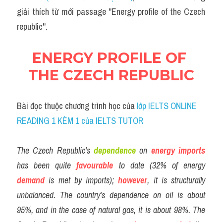
Social Issues
giải thích từ mới passage ''Energy profile of the Czech 
republic''.
Đề thi THPT
Technology
ENERGY PROFILE OF 
Advice
THE CZECH REPUBLIC
IELTS Advice
Bài đọc thuộc chương trình học của
 lớp IELTS ONLINE 
Listening
READING 1 KÈM 1 của IELTS TUTOR
Speaking
The Czech Republic's 
dependence
 on 
energy
imports
Writing
has been quite
favourable
 to date (32% of energy 
demand
 is met by imports);
however
, it is structurally 
Reading
unbalanced. The country's dependence on oil is about 
Đề thi thật IELTS Reading
95%, and in the case of natural gas, it is about 98%. The 