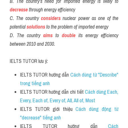
B. The country’s need for imported energy is likely to 
decrease
 through energy efficiency
C. The country 
considers
 nuclear power as one of the 
potential 
solutions
 to the problem of imported energy
D. The country 
aims
 to 
double
 its energy efficiency 
between 2010 and 2030.
IELTS TUTOR lưu ý:
IELTS TUTOR hướng dẫn 
Cách dùng từ "Describe" 
trong tiếng anh
IELTS TUTOR hướng dẫn chi tiết 
Cách dùng Each, 
Every, Each of, Every of, All, All of, Most
IELTS TUTOR giới thiệu 
Cách dùng động từ 
"decrease" tiếng anh
IELTS TUTOR hướng dẫn 
Cách 