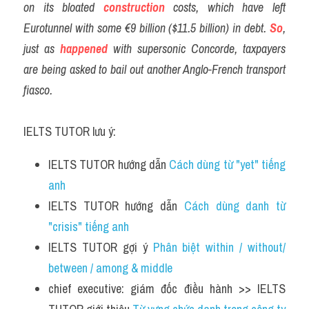
on its bloated 
construction
 costs, which have left 
Vocabulary
Eurotunnel with some €9 billion ($11.5 billion) in debt.
So
, 
Education
just as 
happened
 with supersonic Concorde, taxpayers 
are being asked to bail out another Anglo-French transport 
Business
fiasco.
IELTS TUTOR lưu ý:
IELTS TUTOR hướng dẫn 
Cách dùng từ "yet" tiếng 
anh 
IELTS TUTOR hướng dẫn 
Cách dùng danh từ 
"crisis" tiếng anh 
IELTS TUTOR gợi ý 
Phân biệt within / without/ 
between / among & middle
chief executive: giám đốc điều hành >> IELTS 