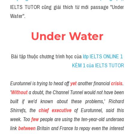
Social Issues
IELTS TUTOR cũng giải thích từ mới passage ''Under 
Water''.
Đề thi THPT
Technology
Under Water
Advice
Bài tập thuộc chương trình học của
 lớp IELTS ONLINE 1 
IELTS Advice
KÈM 1 của IELTS TUTOR
Listening
Eurotunnel is trying to head off 
yet
 another
financial
crisis
.
Speaking
'
Without
 a doubt, the Channel Tunnel would not have been 
Writing
built if we'd known about these problems,' Richard 
Shirrefs, the 
chief executive
 of Eurotunnel, said this 
Reading
week. Too 
few
 people are using the ten-year-old undersea 
Đề thi thật IELTS Reading
link 
between
 Britain and France to repay even the interest 