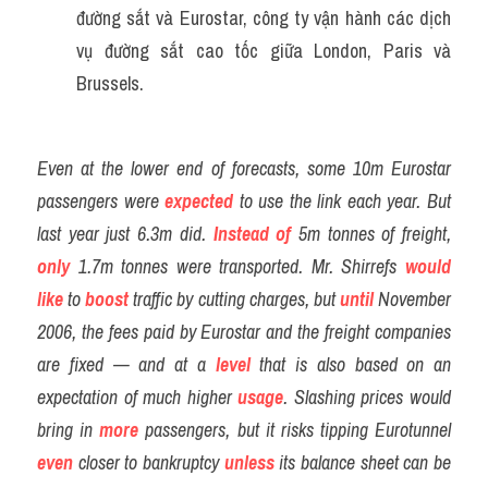
đường sắt và Eurostar, công ty vận hành các dịch 
vụ đường sắt cao tốc giữa London, Paris và 
Brussels.
Even at the lower end of forecasts, some 10m Eurostar 
passengers were 
expected
 to use the link each year. But 
last year just 6.3m did. 
Instead of
5m tonnes of freight, 
only
 1.7m tonnes were transported. Mr. Shirrefs 
would 
like
 to 
boost
traffic by cutting charges, but
until
November 
2006, the fees paid by Eurostar and the freight companies 
are fixed — and at a 
level
 that is also based on an 
expectation of much higher 
usage
. Slashing prices would 
bring in 
more
 passengers, but it risks tipping Eurotunnel 
even
 closer to bankruptcy 
unless
 its balance sheet can be 