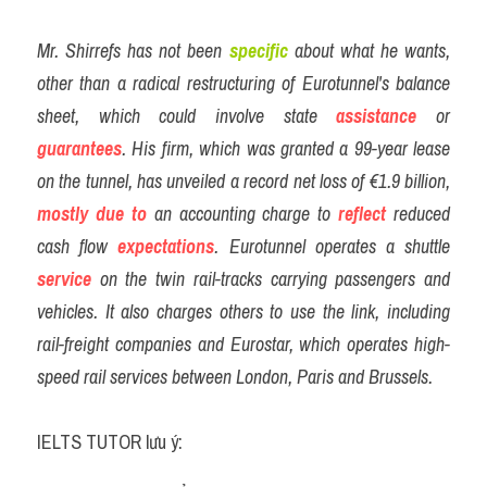
Mr. Shirrefs has not been 
specific
about what he wants, 
other than a radical restructuring of Eurotunnel's balance 
sheet, which could involve state 
assistance
 or 
guarantees
. His firm, which was granted a 99-year lease 
on the tunnel, has unveiled a record net loss of €1.9 billion, 
mostly
due to
 an accounting charge to
reflect
reduced 
cash flow 
expectations
. Eurotunnel operates a shuttle 
service
 on the twin rail-tracks carrying passengers and 
vehicles. It also charges others to use the link, including 
rail-freight companies and Eurostar, which operates high-
speed rail services between London, Paris and Brussels.
IELTS TUTOR lưu ý: