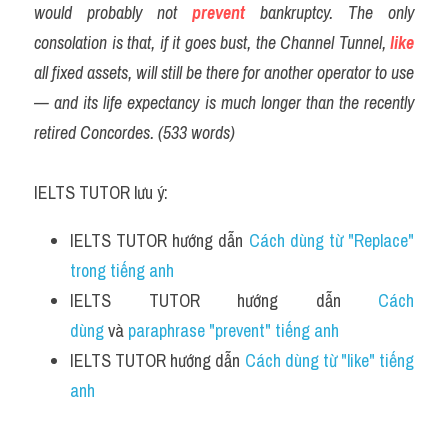
would probably not 
prevent
 bankruptcy. The only 
consolation is that, if it goes bust, the Channel Tunnel, 
like
all fixed assets, will still be there for another operator to use 
— and its life expectancy is much longer than the recently 
retired Concordes. (533 words)
IELTS TUTOR lưu ý:
IELTS TUTOR hướng dẫn 
Cách dùng từ "Replace" 
trong tiếng anh 
IELTS TUTOR hướng dẫn 
Cách 
dùng 
và 
paraphrase "prevent" tiếng anh 
IELTS TUTOR hướng dẫn 
Cách dùng từ "like" tiếng 
anh 