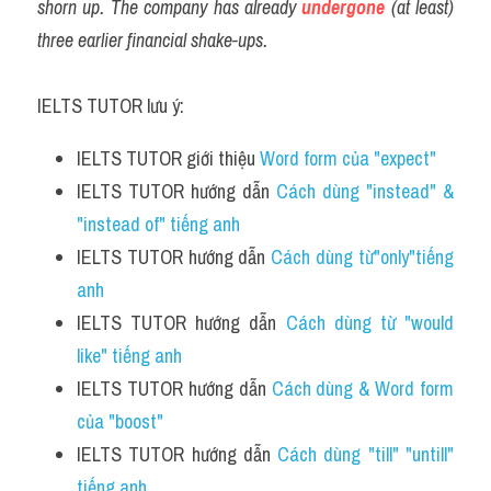
shorn up. The company has already 
undergone
 (at least) 
three earlier financial shake-ups.
IELTS TUTOR lưu ý:
IELTS TUTOR giới thiệu 
Word form của "expect"
IELTS TUTOR hướng dẫn 
Cách dùng "instead" & 
"instead of" tiếng anh
IELTS TUTOR hướng dẫn 
Cách dùng từ"only"tiếng 
anh
IELTS TUTOR hướng dẫn 
Cách dùng từ "would 
like" tiếng anh
IELTS TUTOR hướng dẫn 
Cách dùng & Word form 
của "boost"
IELTS TUTOR hướng dẫn 
Cách dùng "till" "untill" 
tiếng anh