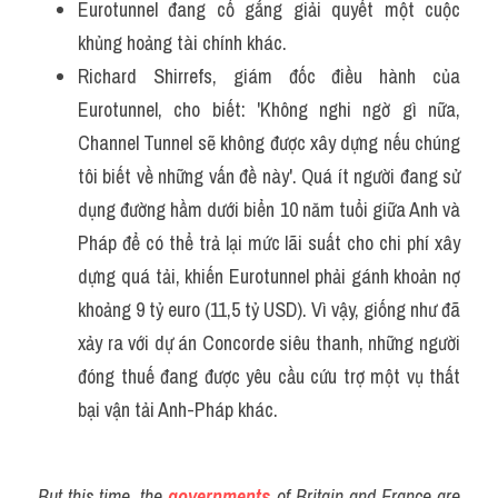
Eurotunnel đang cố gắng giải quyết một cuộc 
khủng hoảng tài chính khác.
Richard Shirrefs, giám đốc điều hành của 
Eurotunnel, cho biết: 'Không nghi ngờ gì nữa, 
Channel Tunnel sẽ không được xây dựng nếu chúng 
tôi biết về những vấn đề này'. Quá ít người đang sử 
dụng đường hầm dưới biển 10 năm tuổi giữa Anh và 
Pháp để có thể trả lại mức lãi suất cho chi phí xây 
dựng quá tải, khiến Eurotunnel phải gánh khoản nợ 
khoảng 9 tỷ euro (11,5 tỷ USD). Vì vậy, giống như đã 
xảy ra với dự án Concorde siêu thanh, những người 
đóng thuế đang được yêu cầu cứu trợ một vụ thất 
bại vận tải Anh-Pháp khác.
But this time, the 
governments
 of Britain and France are 