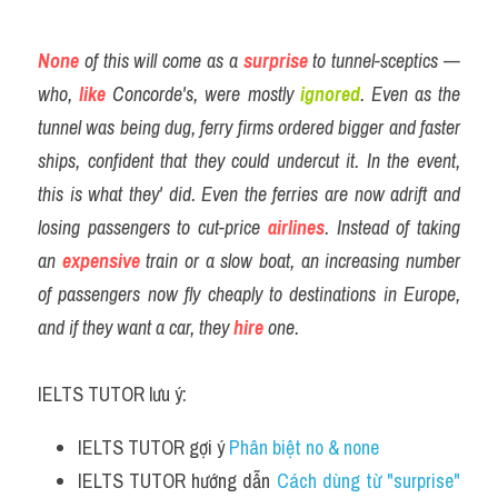
None
 of this will come as a 
surprise
 to tunnel-sceptics — 
who, 
like
 Concorde's, were mostly 
ignored
. Even as the 
tunnel was being dug, ferry firms ordered bigger and faster 
ships, confident that they could undercut it. In the event, 
this is what they' did. Even the ferries are now adrift and 
losing passengers to cut-price 
airlines
. Instead of taking 
an
 expensive
 train or a slow boat, an increasing number 
of passengers now fly cheaply to destinations in Europe, 
and if they want a car, they 
hire
 one.
IELTS TUTOR lưu ý:
IELTS TUTOR gợi ý 
Phân biệt no & none
IELTS TUTOR hướng dẫn 
Cách dùng từ "surprise" 