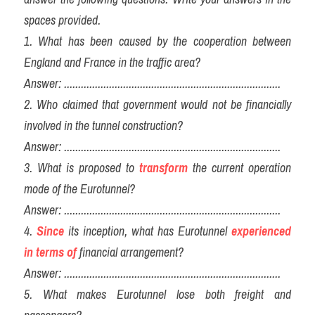
spaces provided.
1. What has been caused by the cooperation between 
England and France in the traffic area?
Answer: .............................................................................
2. Who claimed that government would not be financially 
involved in the tunnel construction?
Answer: .............................................................................
3. What is proposed to
transform
 the current operation 
mode of the Eurotunnel?
Answer: .............................................................................
4. 
Since
 its inception, what has Eurotunnel 
experienced
in terms of
financial arrangement?
Answer: .............................................................................
5. What makes Eurotunnel lose both freight and 