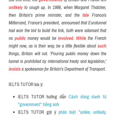
unlikely
 to cough up. In 1986, when Margaret Thatcher, 
then Britain's prime minister, and the 
late
 Francois 
Mitterrand, France's president, announced that Eurotunnel 
had won the bid to build the link, both were adamant that 
no 
public
 money would be 
involved
. 
While
 the French 
might now, as is their way, be a little flexible about 
such
things, Britain will not. 'Pouring public money down the 
tunnel is prohibited by international treaty and legislation,' 
insists
 a spokesman for Britain's Department of Transport.
IELTS TUTOR lưu ý:
IELTS TUTOR hướng dẫn 
Cách dùng danh từ 
"government" tiếng anh 
IELTS TUTOR gợi ý 
phân biệt "unlike, unlikely, 